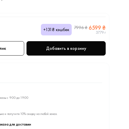
6599 ₴
7996 ₴
+131₴ кэшбек
3779 г
лик
Добавить в корзину
казы с 9:00 до 19:00
ьно и получите 10% скидку на любой заказ.
каза для доставки