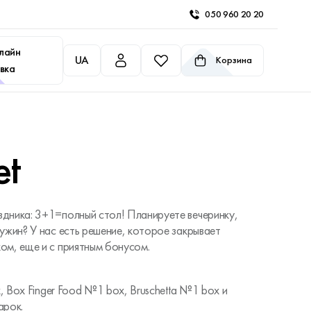
050 960 20 20
лайн
UA
Корзина
вка
et
дника: 3+1=полный стол! Планируете вечеринку,
ужин? У нас есть решение, которое закрывает
ом, еще и с приятным бонусом.
x, Box Finger Food №1 box, Bruschetta №1 box и
арок.