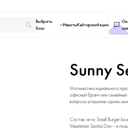
Выбрать
Он
Ивенты
Кейтиринг
Акции
бокс
зая
Sunny S
Математика идеального праз
офисный бранч или семейный 
вопросы угощения одним мах
Состав сета: Small Burger bo
Vegetarian Spring Day – в под