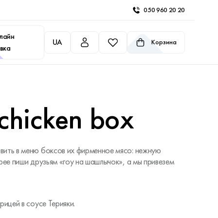
050 960 20 20
лайн
UA
Корзина
вка
 chicken box
вить в меню боксов их фирменное мясо: нежную
орее пиши друзьям «гоу на шашлычок», а мы привезем
рицей в соусе Терияки.