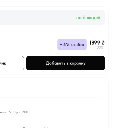
на 6 людей
1899 ₴
+37₴ кэшбек
1300 г
лик
Добавить в корзину
казы с 9:00 до 19:00
ьно и получите 10% скидку на любой заказ.