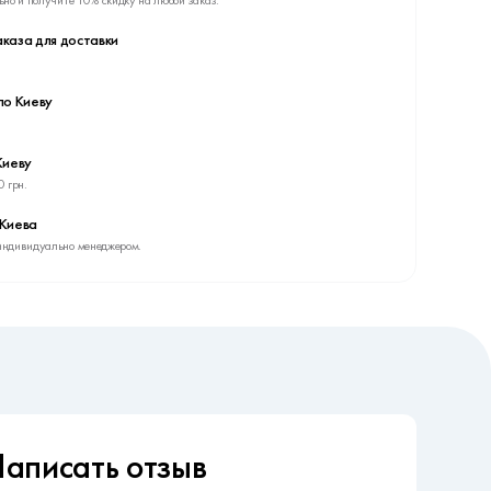
каза для доставки
по Киеву
Киеву
0 грн.
 Киева
индивидуально менеджером.
аписать отзыв