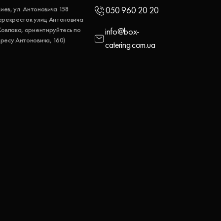
 Киев, ул. Антоновича 158
050 960 20 20
ерекресток улиц Антоновича
Ковпака, ориентируйтесь по
info@box-
ресу Антоновича, 160)
catering.com.ua