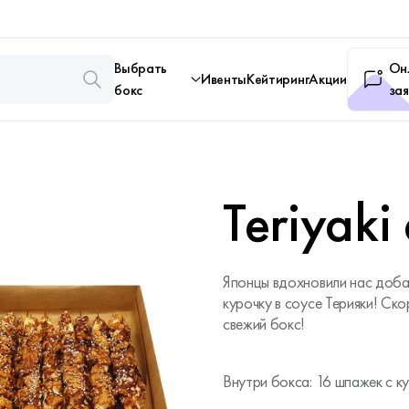
Выбрать
Он
Ивенты
Кейтиринг
Акции
бокс
зая
Teriyaki
Японцы вдохновили нас доба
курочку в соусе Терияки! Ск
свежий бокс!
Внутри бокса: 16 шпажек с ку