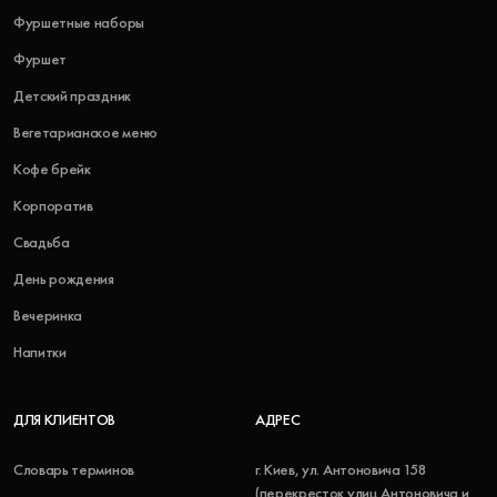
Фуршетные наборы
Фуршет
Детский праздник
Вегетарианское меню
Кофе брейк
Корпоратив
Свадьба
День рождения
Вечеринка
Напитки
ДЛЯ КЛИЕНТОВ
АДРЕС
Словарь терминов
г. Киев, ул. Антоновича 158
(перекресток улиц Антоновича и