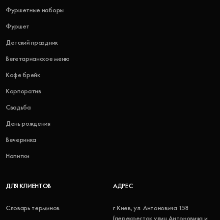
Фуршетные наборы
Фуршет
Детский праздник
Вегетарианское меню
Кофе брейк
Корпоратив
Свадьба
День рождения
Вечеринка
Напитки
ДЛЯ КЛИЕНТОВ
АДРЕС
Словарь терминов
г. Киев, ул. Антоновича 158
(перекресток улиц Антоновича и