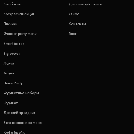
Все боксы
Доставка и оплата
Воскресная акция
О нас
Пикники
Контакты
Gender party menu
Блог
Smart boxes
Big boxes
Ланчи
Акция
Home Party
Фуршетные наборы
Фуршет
Детский праздник
Вегетарианское меню
Кофе брейк