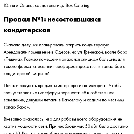
Юлия и Олана, создательницы Box Catering
Провал №1: несостоявшаяся
кондитерская
Сначала девушки планировали открыть кондитерскую.
Арендовали помещение в Одессе, на ул. Греческой, возле бара
«Тишина». Размер помещения оказался слишком большим для
такого формата: решили переформатироваться в тапас-бар с
кондитерской витриной.
Начали закупать предметы интерьера и антиквариат.
Чтобы
прочувствовать атмосферу и перенести её в собственное
заведение, девушки летали в Барселону и ходили по местным
тапас-барам.
Внезапно оказалось, что для работы всего оборудования не
хватит мощности сети. При необходимых 50 кВт было доступно
всего 10. Решить эту проблему не получилось даже за деньги.