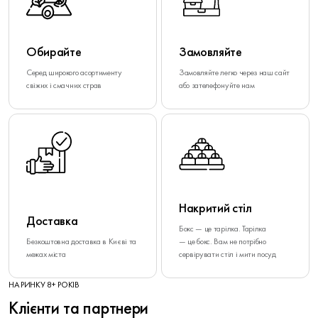
Обирайте
Замовляйте
Серед широкого асортименту
Замовляйте легко через наш сайт
свіжих і смачних страв
або зателефонуйте нам
Накритий стіл
Доставка
Бокс — це тарілка. Тарілка
Безкоштовна доставка в Києві та
— це бокс. Вам не потрібно
межах міста
сервірувати стіл і мити посуд
НА РИНКУ 8+ РОКІВ
Клієнти та партнери