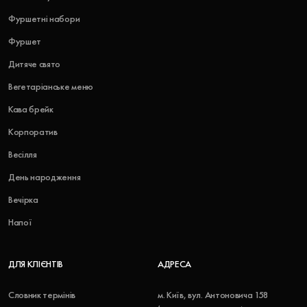
Фуршетні набори
Фуршет
Дитяче свято
Вегетаріанське меню
Кава брейк
Корпоратив
Весілля
День народження
Вечірка
Напої
ДЛЯ КЛІЄНТІВ
АДРЕСА
Словник термінів
м. Київ, вул. Антоновича 158