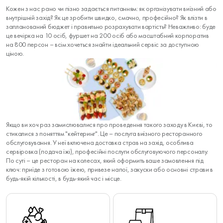
Кожен з нас рано чи пізно задається питанням: як організувати виїзний або
внутрішній захід? Як це зробити швидко, смачно, професійно? Як влізти в
запланований бюджет і правильно розрахувати вартість? Неважливо: буде
це вечірка на 10 осіб, фуршет на 200 осіб або масштабний корпоратив
на 800 персон – всім хочеться знайти ідеальний сервіс за доступною
ціною.
Якщо ви хоч раз замислювалися про проведення такого заходу в Києві, то
стикалися з поняттям "кейтеринг". Це – послуга виїзного ресторанного
обслуговування. У неї включена доставка страв на захід, особлива
сервіровка (подача їжі), професійні послуги обслуговуючого персоналу.
По суті – це ресторан на колесах, який оформить ваше замовлення під
ключ: приїде з готовою їжею, привезе напої, закуски або основні страви в
будь-якій кількості, в будь-який час і місце.