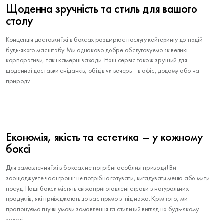
Щоденна зручність та стиль для вашого
столу
Концепція доставки їжі в боксах розширює послугу кейтерингу до подій
будь-якого масштабу. Ми однаково добре обслуговуємо як великі
корпоративи, так і камерні заходи. Наш сервіс також зручний для
щоденної доставки сніданків, обідів чи вечерь – в офіс, додому або на
природу.
Економія, якість та естетика – у кожному
боксі
Для замовлення їжі в боксах не потрібні особливі приводи! Ви
заощаджуєте час і гроші: не потрібно готувати, вигадувати меню або мити
посуд. Наші бокси містять свіжоприготовлені страви з натуральних
продуктів, які приїжджають до вас прямо з-під ножа. Крім того, ми
пропонуємо гнучкі умови замовлення та стильний вигляд на будь-якому
заході