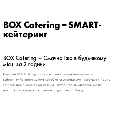
BOX Catering = SMART-
кейтеринг
BOX Catering – Смачна їжа в будь-якому
місці за 2 години
Компанія BOX Catering працює на стику традиційної доставки та
кейтерингу. Ми пакуємо їжу в коробки та доставляємо її на будь-який захід
за 2 години від моменту замовлення. Півтори години ми відводимо на
приготування страв, а півгодини – на доставку по Києву.