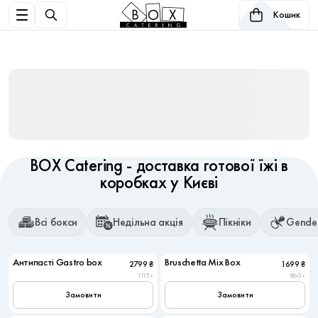
Кошик
BOX Catering - доставка готової їжі в
коробках у Києві
Всі бокси
Недільна акція
Пікніки
Gender
6
4
Антипасті Gastro box
Bruschetta Mix Box
2799 ₴
1699 ₴
Популярне
Популярне
1115 г
860 г
Замовити
Замовити
6
6