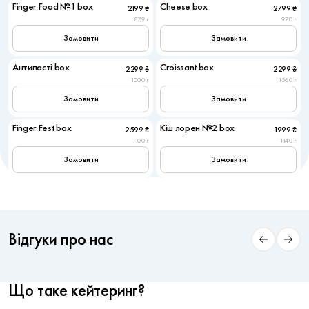
Finger Food №1 box
Cheese box
2199 ₴
2799 ₴
Популярне
Популярне
879 г
970 г
Замовити
Замовити
6
6
Антипасті box
Croissant box
2299 ₴
2299 ₴
Популярне
Популярне
1000 г
1560 г
Замовити
Замовити
6
6
Finger Fest box
Кіш лорен №2 box
2599 ₴
1999 ₴
Популярне
1100 г
1140 г
Замовити
Замовити
Відгуки про нас
Що таке кейтеринг?