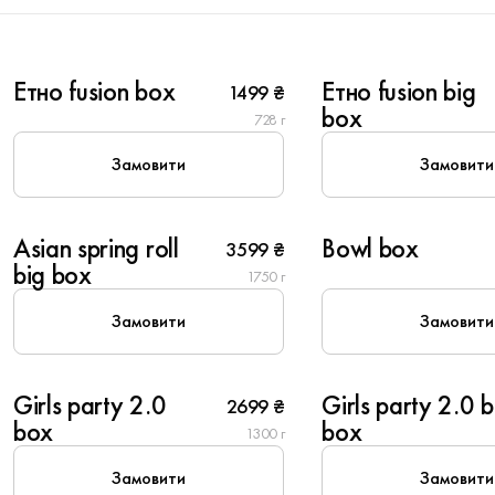
6
10
Етно fusion box
Етно fusion big
1499 ₴
New
New
box
728 г
Замовити
Замовити
8
4
Asian spring roll
Bowl box
3599 ₴
New
New
big box
1750 г
Замовити
Замовити
6
8
Girls party 2.0
Girls party 2.0 b
2699 ₴
New
New
box
box
1300 г
Замовити
Замовити