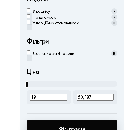
У кошику
9
На шпажках
9
У порційних стаканчиках
11
Фільтри
Доставка за 4 години
19
Ціна
Фільтрувати