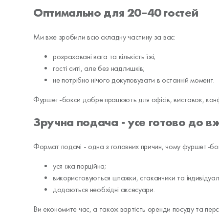
Оптимально для 20–40 гостей
Ми вже зробили всю складну частину за вас:
розраховані вага та кількість їжі;
гості ситі, але без надлишків;
не потрібно нічого докуповувати в останній момент.
Фуршет-бокси добре працюють для офісів, виставок, кон
Зручна подача - усе готово до в
Формат подачі - одна з головних причин, чому фуршет-бокс
уся їжа порційна;
використовуються шпажки, стаканчики та індивідуаль
додаються необхідні аксесуари.
Ви економите час, а також вартість оренди посуду та перс