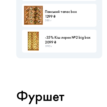
Панський тапас box
1299 ₴
580 г
-35% Кіш лорен №2 big box
2099 ₴
1995 г
Фуршет