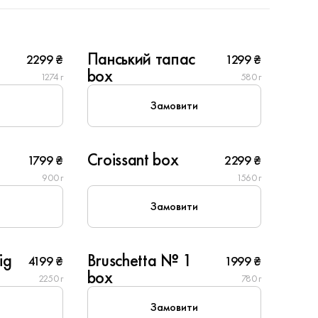
6
Панський тапас
2299 ₴
1299 ₴
New
box
1274 г
580 г
Замовити
6
Croissant box
1799 ₴
2299 ₴
Популярне
900 г
1560 г
Замовити
6
ig
Bruschetta № 1
4199 ₴
1999 ₴
Популярне
box
2250 г
780 г
Замовити