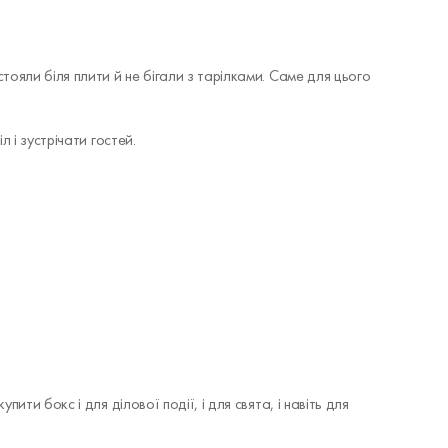
ояли біля плити й не бігали з тарілками. Саме для цього
 і зустрічати гостей.
ити бокс і для ділової події, і для свята, і навіть для