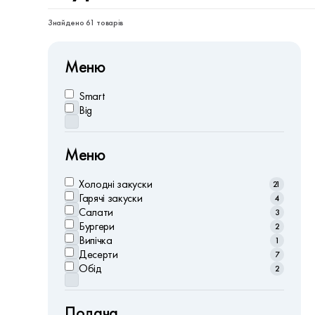
Знайдено 61 товарів
Меню
Smart
Big
Меню
Холодні закуски
21
Гарячі закуски
4
Салати
3
Бургери
2
Випічка
1
Десерти
7
Обід
2
Подача