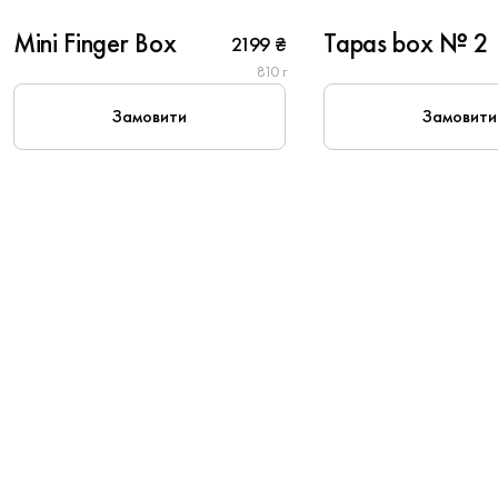
Mini Finger Box
Tapas box № 2
2199 ₴
New
810 г
Замовити
Замовити