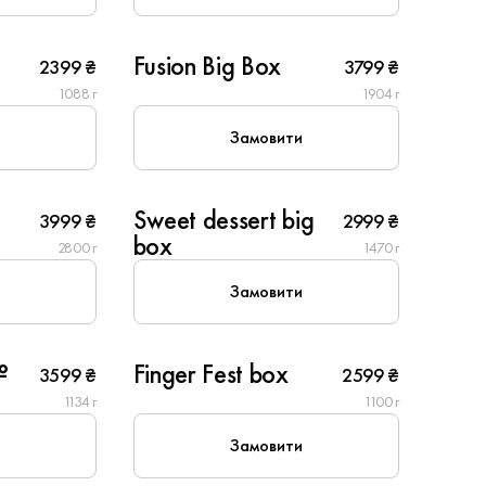
10
Fusion Big Box
2399 ₴
3799 ₴
1088 г
1904 г
Замовити
10
Sweet dessert big
3999 ₴
2999 ₴
Популярне
box
2800 г
1470 г
Замовити
6
№
Finger Fest box
3599 ₴
2599 ₴
1134 г
1100 г
Замовити