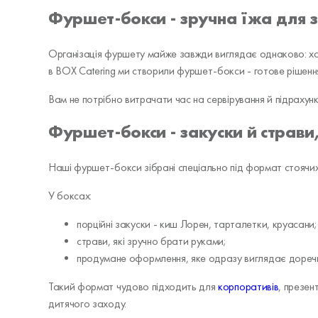
Фуршет-бокси - зручна їжа для з
Організація фуршету майже завжди виглядає однаково: хоче
в BOX Catering ми створили фуршет-бокси - готове рішення
Вам не потрібно витрачати час на сервірування й підрахунк
Фуршет-бокси - закуски й страви
Наші фуршет-бокси зібрані спеціально під формат стоячих 
У боксах:
порційні закуски - киш Лорен, тарталетки, круасани;
страви, які зручно брати руками;
продумане оформлення, яке одразу виглядає дореч
Такий формат чудово підходить для
корпоративів
, презен
дитячого заходу.