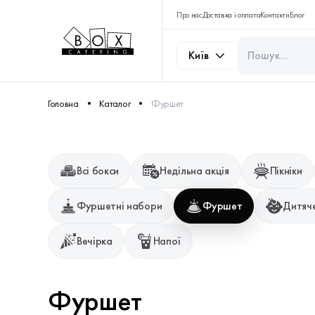
Про нас
Доставка і оплата
Контакти
Блог
Київ
Головна
Каталог
Фуршет
Всі бокси
Недільна акція
Пікніки
Фуршетні набори
Фуршет
Дитяче
Вечірка
Напої
Фуршет