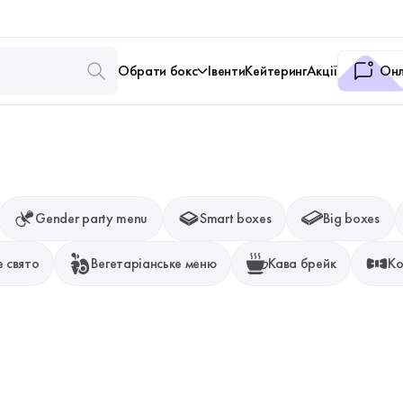
Обрати бокс
Івенти
Кейтеринг
Акції
Онл
Gender party menu
Smart boxes
Big boxes
 свято
Вегетаріанське меню
Кава брейк
Ко