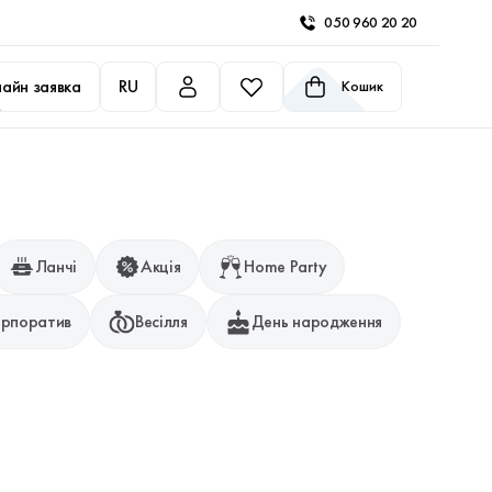
050 960 20 20
айн заявка
RU
Кошик
Ланчі
Акція
Home Party
рпоратив
Весілля
День народження