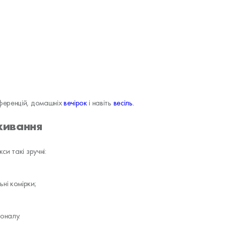
ференцій, домашніх
вечірок
і навіть
весіль.
живання
и такі зручні:
ні комірки;
оналу.