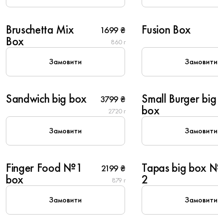
4
6
Bruschetta Mix
Fusion Box
1699 ₴
Популярне
Box
860 г
Замовити
Замовити
8
10
Sandwich big box
Small Burger big
3799 ₴
box
2720 г
Замовити
Замовити
6
8
Finger Food №1
Tapas big box 
2199 ₴
Популярне
box
2
879 г
Замовити
Замовити
6
6