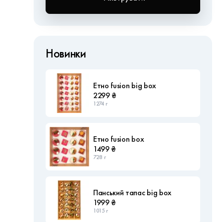
Новинки
Етно fusion big box
2299 ₴
1274 г
Етно fusion box
1499 ₴
728 г
Панський тапас big box
1999 ₴
1015 г