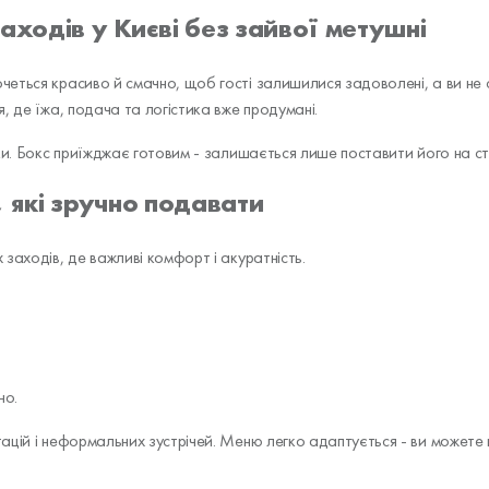
аходів у Києві без зайвої метушні
ться красиво й смачно, щоб гості залишилися задоволені, а ви не ст
, де їжа, подача та логістика вже продумані.
и. Бокс приїжджає готовим - залишається лише поставити його на стіл
, які зручно подавати
заходів, де важливі комфорт і акуратність.
но.
тацій і неформальних зустрічей. Меню легко адаптується - ви можете куп