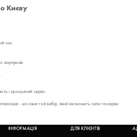
по Києву
ий час;
з сюрпризів.
у
ть і зрозумілий сервіс.
ганізація - це саме той вибір, який економить сили та нерви.
ІНФОРМАЦІЯ
ДЛЯ КЛІЄНТІВ
А