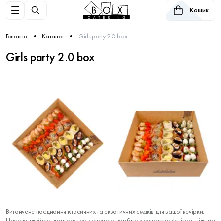
Кошик
Головна
Каталог
Girls party 2.0 box
Girls party 2.0 box
Витончене поєднання класичних та екзотичних смаків для вашої вечірки.
Насолоджуйтесь контрастом солоного дорблю з солодким фініком, ніжним