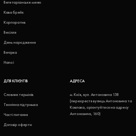
Вегетаріанське меню
Кава брейк
Корпоратив
Весілля
День народження
Вечірка
Напої
ДЛЯ КЛІЄНТІВ
АДРЕСА
Словник термінів
м. Київ, вул. Антоновича 158
(перехрестя вулиць Антоновича та
Технічна підтримка
Ковпака, орієнтуйтеся на адресу
Антоновича, 160)
Часті питання
Договір оферти