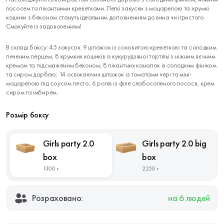
лососем та пікантними креветками. Легкі закуски з моцарелою та хрумкі
кошики з беконом стануть ідеальним доповненням до вина чи ігристого.
Смакуйте із задоволенням!
В складі боксу: 45 закусок. 9 шпажок із соковитою креветкою та солодким
печеним перцем; 8 хрумких кошиків із кукурудзяної тортільї з ніжним яєчним
кремом та підсмаженим беконом; 8 пікантних канапок із солодким фініком
та сиром дорблю; 14 освіжаючих шпажок із томатами чері та міні-
моцарелою під соусом песто; 6 ролів із філе слабосоленого лосося, крем
сиром та імбирем.
Розмір боксу
Girls party 2.0
Girls party 2.0 big
box
box
1300 г
2250 г
Розраховано:
на 6 людей