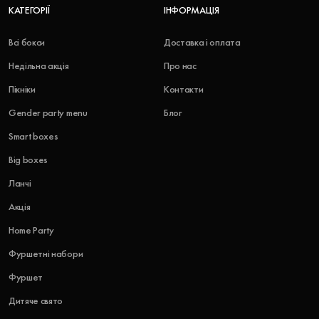
КАТЕГОРІЇ
ІНФОРМАЦІЯ
Всі бокси
Доставка і оплата
Недільна акція
Про нас
Пікніки
Контакти
Gender party menu
Блог
Smart boxes
Big boxes
Ланчі
Акція
Home Party
Фуршетні набори
Фуршет
Дитяче свято