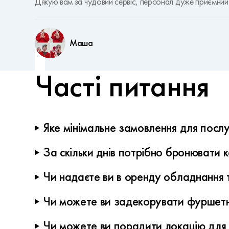
Дякую вам за чудовий сервіс, персонал дуже приємний і 
Маша
Часті питання
Яке мінімальне замовлення для послу
На замовлення кейтерингу діють наші стандартні умови
За скільки днів потрібно бронювати 
Бронювання здійснюється від 1 доби до 5 робочих днів.
Чи надаєте ви в оренду обладнання т
Так, ми надаємо в оренду: - меблі - коктейльні столи -
Чи можете ви задекорувати фуршетн
Так. Ми оформлюємо: - фуршетні лінії - приміщення - в
Чи можете ви порадити локацію для 