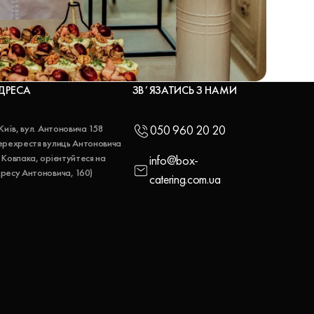
ДРЕСА
ЗВʼЯЗАТИСЬ З НАМИ
 Київ, вул. Антоновича 158
050 960 20 20
ерехрестя вулиць Антоновича
 Ковпака, орієнтуйтеся на
info@box-
ресу Антоновича, 160)
catering.com.ua