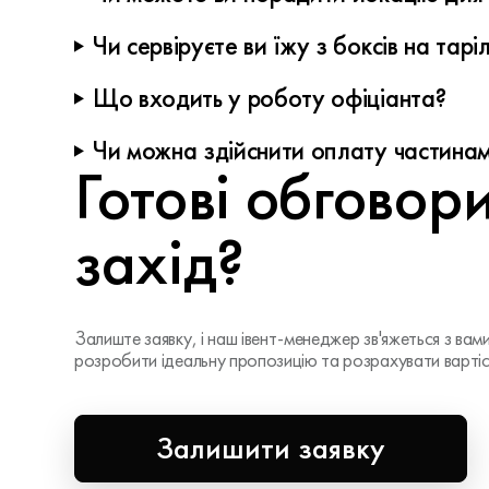
Так, ми можемо порекомендувати перевірені локації ві
Чи сервіруєте ви їжу з боксів на тарі
Так. Ми маємо власні колекції посуду та можемо організ
Що входить у роботу офіціанта?
індивідуальні рішення під концепцію заходу
1. Підготовка до заходу: - розстановка та вирівнюванн
Чи можна здійснити оплату частина
чистоти робочого місця - знання меню (склад страв, ал
Готові обговор
Так, за потреби оплату можна розподілити на кілька п
в обнос / сет-меню) - подача напоїв (вода, вино, чай,
Оперативне реагування на прохання гостей.
захід?
Залиште заявку, і наш івент-менеджер зв'яжеться з вам
розробити ідеальну пропозицію та розрахувати варті
Залишити заявку