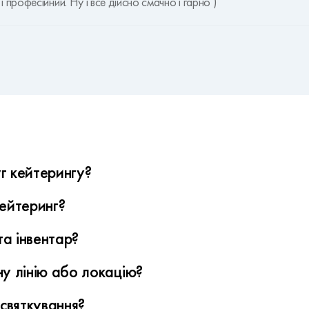
професійний. Ну і все дійсно смачно і гарно )
г кейтерингу?
 замовлення. Мінімальне замовлення - 999 грн.
кейтеринг?
 Термін залежить від масштабу заходу, кількості гостей та склад
а інвентар?
 барні стійки обігрівачі - шатри та інше обладнання за потребою з
у лінію або локацію?
ідкриті локації Також пропонуємо концепції та тематику святкува
святкування?