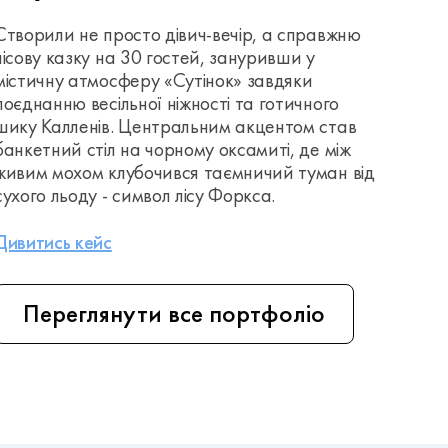
Створили не просто дівич-вечір, а справжню
лісову казку на 30 гостей, зануривши у
містичну атмосферу «Сутінок» завдяки
поєднанню весільної ніжності та готичного
шику Калленів. Центральним акцентом став
банкетний стіл на чорному оксамиті, де між
живим мохом клубочився таємничий туман від
сухого льоду - символ лісу Форкса.
Дивитись кейс
Переглянути все портфоліо