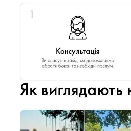
до оренди
1
обладнання.
Отримати
Консультація
консультацію
Ви описуєте захід, ми допомагаємо
обрати бокси та необхідні послуги.
Як виглядають 