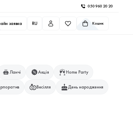
050 960 20 20
айн заявка
RU
Кошик
Ланчі
Акція
Home Party
рпоратив
Весілля
День народження