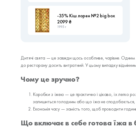
-35% Кіш лорен №2 big box
2099 ₴
1995 г
Дитячі свята — це завжди щось особливе, чарівне. Одним з
до ресторану досить витратний. У цьому випадку відмінним
Чому це зручно?
Коробки з їжею — це практично і цікаво, їх легко ро
залишиться голодним або що їжа не сподобається,
Економія часу — замість того, щоб проводити години 
Що включає в себе готова їжа в