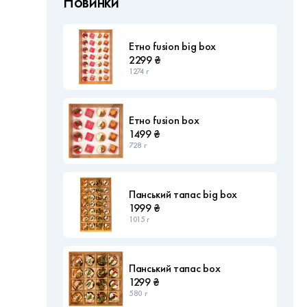
Новинки
Етно fusion big box
2299 ₴
1274 г
Етно fusion box
1499 ₴
728 г
Панський тапас big box
1999 ₴
1015 г
Панський тапас box
1299 ₴
580 г