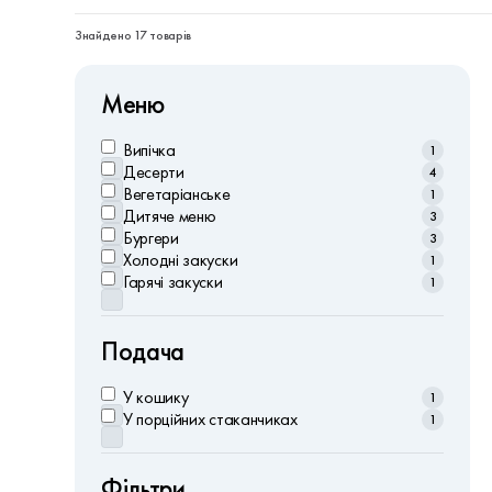
Знайдено 17 товарів
Меню
Випічка
1
Десерти
4
Вегетаріанське
1
Дитяче меню
3
Бургери
3
Холодні закуски
1
Гарячі закуски
1
Подача
У кошику
1
У порційних стаканчиках
1
Фільтри