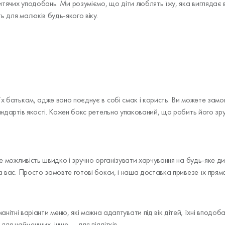
итячих уподобань. Ми розуміємо, що діти люблять їжу, яка виглядає 
ть для малюків будь-якого віку.
х батькам, адже воно поєднує в собі смак і користь. Ви можете замов
андартів якості. Кожен бокс ретельно упакований, що робить його зруч
це можливість швидко і зручно організувати харчування на будь-яке д
а вас. Просто замовте готові бокси, і наша доставка привезе їх прямо
ітні варіанти меню, які можна адаптувати під вік дітей, їхні вподобан
для найменших, інше — для підлітків.