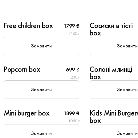
6
6
Free children box
Сосиски в тісті
1799 ₴
New
New
box
1480 г
Замовити
Замовити
6
6
Popcorn box
Солоні млинці
699 ₴
New
New
box
230 г
Замовити
Замовити
4
6
Mini burger box
Kids Mini Burger
1899 ₴
Популярне
box
1050 г
Замовити
Замовити