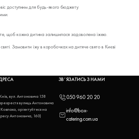
ервіс доступним для будь-якого бюджету.
ими.
ро те, щоб кожна дитина залишилася задоволена їжею.
святі. Замовити їжу в коробочках на дитяче свято в Києві
ДРЕСА
ЗВʼЯЗАТИСЬ З НАМИ
 Київ, вул. Антоновича 158
050 960 20 20
ерехрестя вулиць Антоновича
 Ковпака, орієнтуйтеся на
info@box-
ресу Антоновича, 160)
catering.com.ua