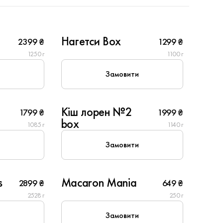
6
Нагетси Box
2399 ₴
1299 ₴
New
1250 г
1100 г
Замовити
6
Кіш лорен №2
1799 ₴
1999 ₴
Популярне
box
1085 г
1140 г
Замовити
s
Macaron Mania
2899 ₴
649 ₴
2528 г
250 г
Замовити