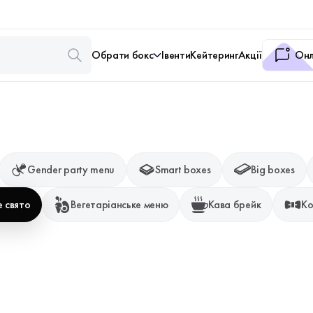
Обрати бокс
Івенти
Кейтеринг
Акції
Онл
Gender party menu
Smart boxes
Big boxes
 свято
Вегетаріанське меню
Кава брейк
Ко