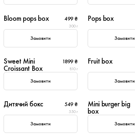
1
6
Bloom pops box
Pops box
499 ₴
New
300 г
Замовити
Замовити
8
6
Sweet Mini
Fruit box
1899 ₴
New
Вегетаріанське
Croissant Box
810 г
Замовити
Замовити
1
8
Дитячий бокс
Mini burger big
549 ₴
box
550 г
Замовити
Замовити