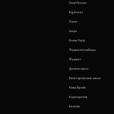
Smart boxes
Big boxes
Ланчі
Акція
Home Party
Фуршетні набори
Фуршет
Дитяче свято
Вегетаріанське меню
Кава брейк
Корпоратив
Весілля