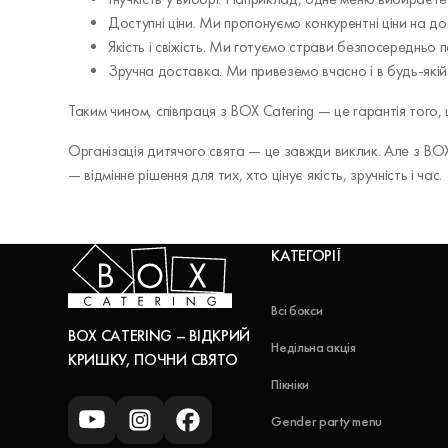
Доступні ціни. Ми пропонуємо конкурентні ціни на д
Якість і свіжість. Ми готуємо страви безпосереднь
Зручна доставка. Ми привеземо вчасно і в будь-якій 
Таким чином, співпраця з BOX Catering — це гарантія тог
Організація дитячого свята — це завжди виклик. Але з BOX
— відмінне рішення для тих, хто цінує якість, зручність і час.
КАТЕГОРІЇ
Всі бокси
BOX CATERING – ВІДКРИЙ
Недільна акція
КРИШКУ, ПОЧНИ СВЯТО
Пікніки
Gender party menu