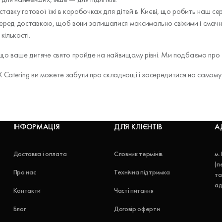
оставку готової їжі в коробочках для дітей в Києві, що робить наш с
о перед доставкою, щоб вони залишалися максимально свіжими і смачн
кількості.
о, що ваше дитяче свято пройде на найвищому рівні. Ми подбаємо п
 Catering ви можете забути про складнощі і зосередитися на самому 
ІНФОРМАЦІЯ
ДЛЯ КЛІЄНТІВ
А
Доставка і оплата
Словник термінів
м.
(п
Про нас
Технічна підтримка
та
ад
Контакти
Часті питання
Блог
Договір оферти