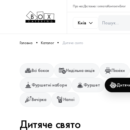
Про нас
Доставка і оплата
Контакти
Блог
Київ
Головна
Каталог
Дитяче свято
Всі бокси
Недільна акція
Пікніки
Фуршетні набори
Фуршет
Дитяче
Вечірка
Напої
Дитяче свято