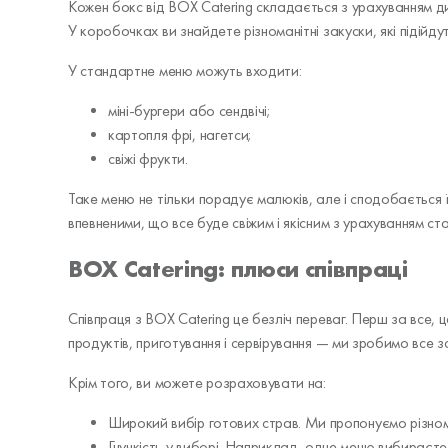
Кожен бокс від BOX Catering складається з урахуванням д
У коробочках ви знайдете різноманітні закуски, які підійду
У стандартне меню можуть входити:
міні-бургери або сендвічі;
картопля фрі, нагетси;
свіжі фрукти.
Таке меню не тільки порадує малюків, але і сподобається ї
впевненими, що все буде свіжим і якісним з урахуванням ст
BOX Catering: плюси співпраці
Співпраця з BOX Catering це безліч переваг. Перш за все, 
продуктів, приготування і сервірування — ми зробимо все з
Крім того, ви можете розраховувати на:
Широкий вибір готових страв. Ми пропонуємо різноман
Гнучкість у виборі. Наприклад, одне меню вибираєте 