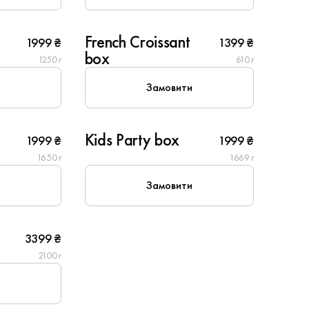
10
French Croissant
1999 ₴
1399 ₴
Популярне
box
1250 г
610 г
Замовити
4
Kids Party box
1999 ₴
1999 ₴
1650 г
1669 г
Замовити
3399 ₴
2100 г