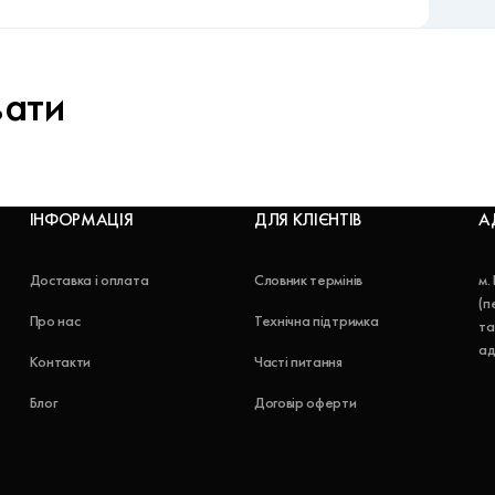
вати
ІНФОРМАЦІЯ
ДЛЯ КЛІЄНТІВ
А
Доставка і оплата
Словник термінів
м.
(п
Про нас
Технічна підтримка
та
ад
Контакти
Часті питання
Блог
Договір оферти