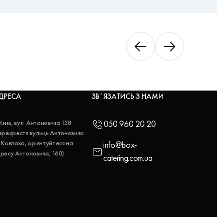
ДРЕСА
ЗВʼЯЗАТИСЬ З НАМИ
 Київ, вул. Антоновича 158
050 960 20 20
ерехрестя вулиць Антоновича
 Ковпака, орієнтуйтеся на
info@box-
ресу Антоновича, 160)
catering.com.ua