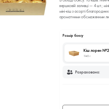
В складі боксу: 16 кішів. Мін
вершковій заливці — 4 шт.; мі
міні-кіш з асорті благородних
ароматними обсмаженими лис
Розмір боксу
Кіш лорен №2
1140 г
Розраховано: