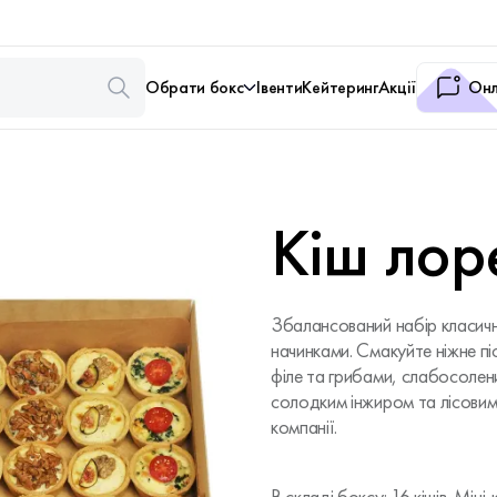
Обрати бокс
Івенти
Кейтеринг
Акції
Онл
Кіш ло
Збалансований набір класичн
начинками. Смакуйте ніжне пі
філе та грибами, слабосолен
солодким інжиром та лісовими
компанії.