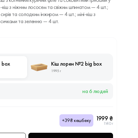
і-кіш з копченим курячим філе та соковитими грибами у
ні-кіш з ніжним лососем та свіжим шпинатом — 4 шт.;
 сирів та солодким інжиром — 4 шт.; міні-кіш з
ичками та зеленню — 4 шт.
 box
Кіш лорен №2 big box
1995 г
на 6 людей
1999 ₴
+39₴ кешбеку
1140 г