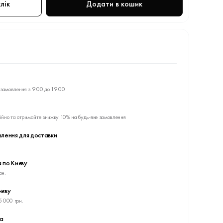
лік
Додати в кошик
замовлення з 9:00 до 19:00
ійно та отримайте знижку 10% на будь-яке замовлення
влення для доставки
 по Києву
рн.
иєву
5 000 грн.
ва