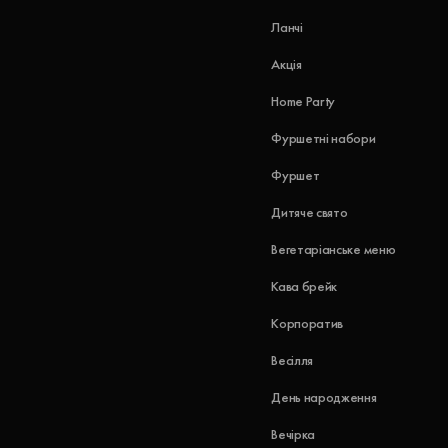
Ланчі
Акція
Home Party
Фуршетні набори
Фуршет
Дитяче свято
Вегетаріанське меню
Кава брейк
Корпоратив
Весілля
День народження
Вечірка