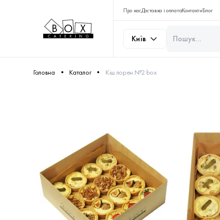
Про нас
Доставка і оплата
Контакти
Блог
Київ
Головна
Каталог
Кіш лорен №2 box