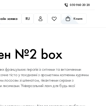
050 960 20 20
айн заявка
RU
Кошик
рен №2 box
их французьких пирогів із ситними та витонченими
сочне тісто у поєднанні з ароматним копченим курячим
им лососем зі шпинатом, пікантними сирами з
 лисичками. Універсальний ланч для будь-якої