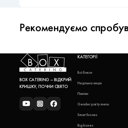
Рекомендуємо спробу
КАТЕГОРІЇ
Всі бокси
BOX CATERING – ВІДКРИЙ
Недільна акція
КРИШКУ, ПОЧНИ СВЯТО
Пікніки
Gender party menu
Smart boxes
Big boxes