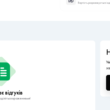
Вартість розраховується ін
Н
Ув
за
 відгуків
діліться враженнями!