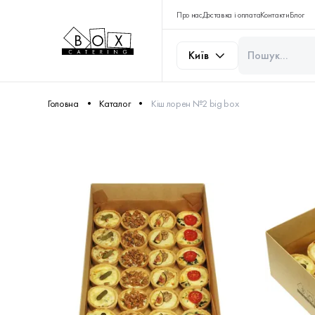
Про нас
Доставка і оплата
Контакти
Блог
Київ
Головна
Каталог
Кіш лорен №2 big box