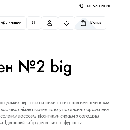
050 960 20 20
айн заявка
RU
Кошик
ен №2 big
анцузьких пирогів із ситними та витонченими начинками
ас чекає ніжне пісочне тісто у поєднанні з ароматним
осоленим лососем, пікантними сирами з солодким
и. Ідеальний вибір для великого фуршету.