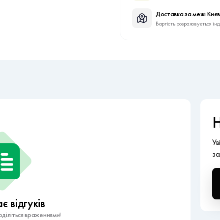
Доставка за межі Киє
Вартість розраховується ін
Н
Ув
за
 відгуків
діліться враженнями!