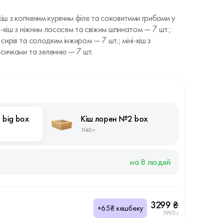
і-кіш з копченим курячим філе та соковитими грибами у
ні-кіш з ніжним лососем та свіжим шпинатом — 7 шт.;
 сирів та солодким інжиром — 7 шт.; міні-кіш з
ичками та зеленню — 7 шт.
 big box
Кіш лорен №2 box
1140 г
на 8 людей
3299 ₴
+65₴ кешбеку
1995 г