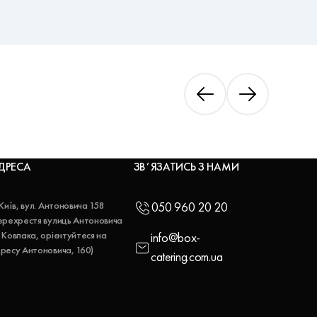
ДРЕСА
ЗВʼЯЗАТИСЬ З НАМИ
 Київ, вул. Антоновича 158
050 960 20 20
ерехрестя вулиць Антоновича
 Ковпака, орієнтуйтеся на
info@box-
ресу Антоновича, 160)
catering.com.ua