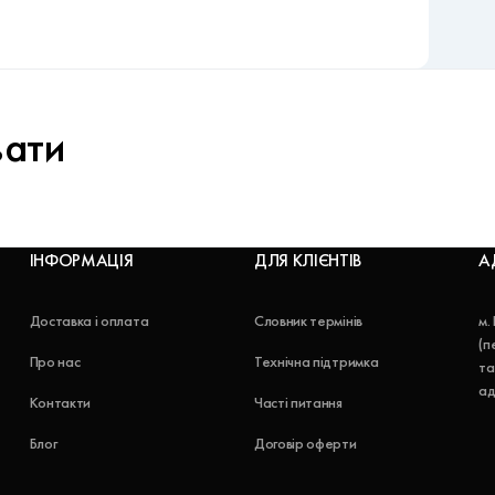
вати
ІНФОРМАЦІЯ
ДЛЯ КЛІЄНТІВ
А
Доставка і оплата
Словник термінів
м.
(п
Про нас
Технічна підтримка
та
ад
Контакти
Часті питання
Блог
Договір оферти