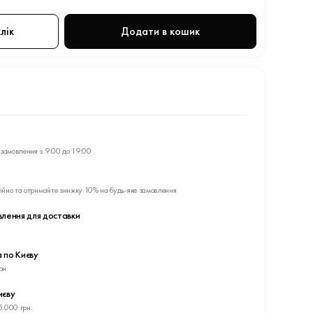
лік
Додати в кошик
замовлення з 9:00 до 19:00
ійно та отримайте знижку 10% на будь-яке замовлення
влення для доставки
 по Києву
рн.
иєву
5 000 грн.