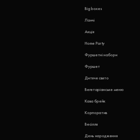
Big boxes
Ланчі
Акція
Home Party
Фуршетні набори
Фуршет
Дитяче свято
Вегетаріанське меню
Кава брейк
Корпоратив
Весілля
День народження