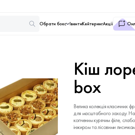
Обрати бокс
Івенти
Кейтеринг
Акції
Онл
Кіш лор
box
Велика колекція класичних фр
для масштабного заходу. На в
копченим курячим філе, слаб
інжиром та лісовими лисичкам