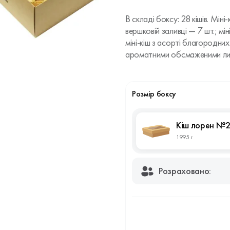
В складі боксу: 28 кішів. Мін
вершковій заливці — 7 шт.; мі
міні-кіш з асорті благородних
ароматними обсмаженими лис
Розмір боксу
Кіш лорен №2
1995 г
Розраховано: