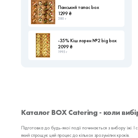
Панський тапас box
1299 ₴
580 г
-35% Кіш лорен №2 big box
2099 ₴
1995 г
Каталог BOX Catering - коли вибір
Підготовка до будь-якої події починається з вибору їжі. І
який спрощує цей процес до кількох зрозумілих кроків.