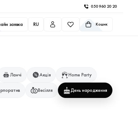
050 960 20 20
айн заявка
RU
Кошик
Ланчі
Акція
Home Party
рпоратив
Весілля
День народження