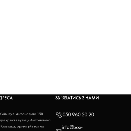
ДРЕСА
ЗВʼЯЗАТИСЬ З НАМИ
 Київ, вул. Антоновича 158
050 960 20 20
ерехрестя вулиць Антоновича
 Ковпака, орієнтуйтеся на
info@box-