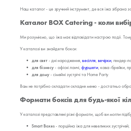
Наш каталог - це зручний інструмент, де вся їжа зібрана 
Каталог BOX Catering - коли вибі
Ми розуміємо, що їжа має відповідати настрою події. Том
У каталозі ви знайдете бокси:
для свят
- дні народження,
весілля
,
вечірки
, гендер-па
для бізнесу
- офісні ланчі,
фуршети
, кава-брейки, пр
для дому
- сімейні зустрічі та Home Party.
Вам не потрібно складати складне меню - достатньо обрати
Формати боксів для будь-якої кіл
У каталозі представлені різні формати, щоб ви могли підіб
Smart Boxes
- порційна їжа для невеликих зустрічей;