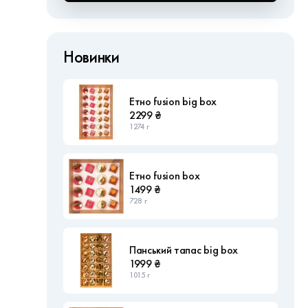
Новинки
Етно fusion big box
2299 ₴
1274 г
Етно fusion box
1499 ₴
728 г
Панський тапас big box
1999 ₴
1015 г