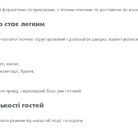
за форматами та приводами, з чіткими описами та доставкою по всьом
р стає легким
у каталог логічно структурований і допомагає швидко зорієнтуватися
ті, ювілеї;
езентації, бранчі;
 привід, і відповідний бокс уже готовий.
ькості гостей
рати рішення під масштаб події та подачу: