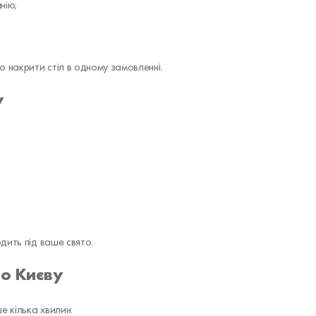
нію;
 накрити стіл в одному замовленні.
у
дить під ваше свято.
по Києву
 кілька хвилин: