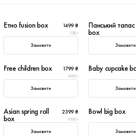
6
6
Етно fusion box
Панський тапас
1499 ₴
New
New
box
728 г
Замовити
Замовити
6
6
Free children box
Baby cupcake b
1799 ₴
New
New
1480 г
Замовити
Замовити
6
6
Asian spring roll
Bowl big box
2399 ₴
New
New
box
1000 г
Замовити
Замовити