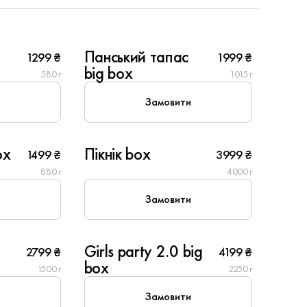
10
Панський тапас
1299 ₴
1999 ₴
New
big box
580 г
1015 г
Замовити
10
ox
Пікнік box
1499 ₴
3999 ₴
880 г
4000 г
Замовити
8
Girls party 2.0 big
2799 ₴
4199 ₴
New
box
1500 г
2250 г
Замовити