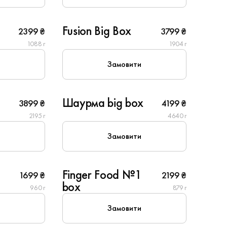
10
Fusion Big Box
2399 ₴
3799 ₴
1088 г
1904 г
Замовити
8
Шаурма big box
3899 ₴
4199 ₴
2195 г
4640 г
Замовити
6
Finger Food №1
1699 ₴
2199 ₴
Популярне
box
960 г
879 г
Замовити