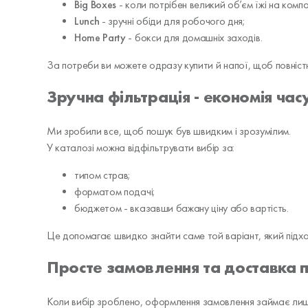
Big Boxes
- коли потрібен великий об’єм їжі на компа
Lunch
- зручні обіди для робочого дня;
Home Party
- бокси для домашніх заходів.
За потреби ви можете одразу купити й напої, щоб повністю
Зручна фільтрація - економія час
Ми зробили все, щоб пошук був швидким і зрозумілим.
У каталозі можна відфільтрувати вибір за:
типом страв;
форматом подачі;
бюджетом - вказавши бажану ціну або вартість.
Це допомагає швидко знайти саме той варіант, який підхо
Просте замовлення та доставка 
Коли вибір зроблено, оформлення замовлення займає лише