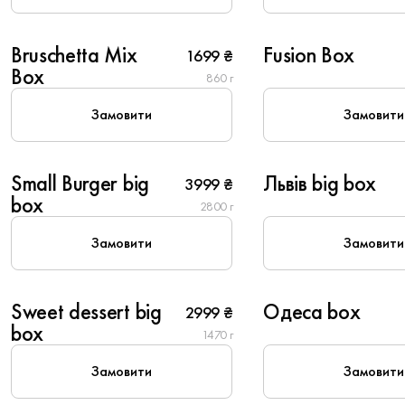
4
6
Bruschetta Mix
Fusion Box
1699 ₴
Популярне
Box
860 г
Замовити
Замовити
10
10
Small Burger big
Львів big box
3999 ₴
New
box
2800 г
Замовити
Замовити
10
4
Sweet dessert big
Одеса box
2999 ₴
Популярне
New
box
1470 г
Замовити
Замовити
10
8