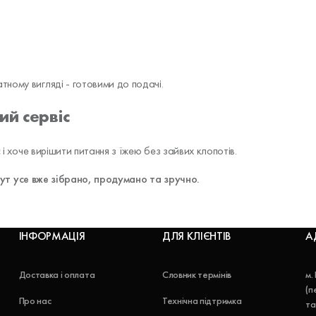
ному вигляді - готовими до подачі.
ий сервіс
 і хоче вирішити питання з їжею без зайвих клопотів.
 тут усе вже зібрано, продумано та зручно.
ІНФОРМАЦІЯ
ДЛЯ КЛІЄНТІВ
А
Доставка і оплата
Словник термінів
м.
(п
Про нас
Технічна підтримка
та