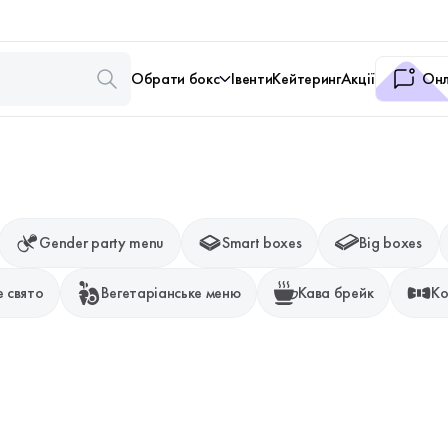
Обрати бокс
Івенти
Кейтеринг
Акції
Онл
Gender party menu
Smart boxes
Big boxes
 свято
Вегетаріанське меню
Кава брейк
Ко