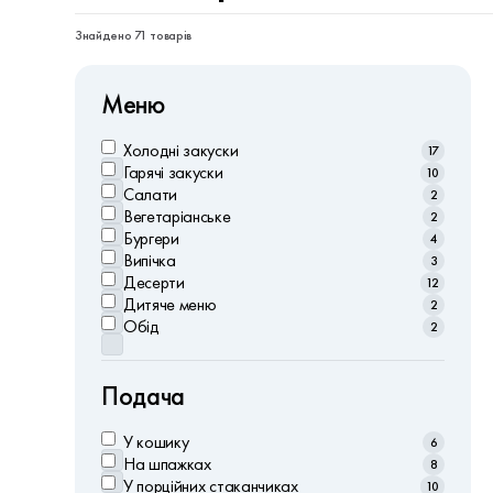
Знайдено 71 товарів
Меню
Холодні закуски
17
Гарячі закуски
10
Салати
2
Вегетаріанське
2
Бургери
4
Випічка
3
Десерти
12
Дитяче меню
2
Обід
2
Подача
У кошику
6
На шпажках
8
У порційних стаканчиках
10