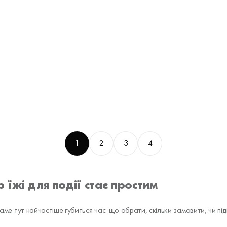
1
2
3
4
 їжі для події стає простим
 саме тут найчастіше губиться час: що обрати, скільки замовити, чи п