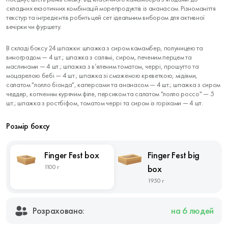
складних екзотичних комбінацій морепродуктів із ананасом. Різноманіття
текстур та інгредієнтів робить цей сет ідеальним вибором для активної
вечірки чи фуршету.
В складі боксу 24 шпажки: шпажка з сиром камамбер, полуницею та
виноградом — 4 шт.; шпажка з салямі, сиром, печеним перцем та
маслинами — 4 шт.; шпажка з в’яленим томатом, черрі, прошутто та
моцарелою бебі — 4 шт.; шпажка зі смаженою креветкою, мідіями,
салатом "лолло біонда", каперсами та ананасом — 4 шт.; шпажка з сиром
чеддер, копченим курячим філе, персиком та салатом "лолло россо" — 5
шт.; шпажка з ростбіфом, томатом черрі та сиром із горіхами — 4 шт.
Розмір боксу
Finger Fest box
Finger Fest big
1100 г
box
1950 г
Розраховано:
на 6 людей