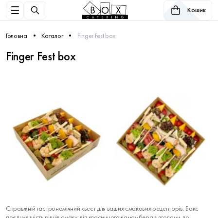
Кошик
Головна
Каталог
Finger Fest box
Finger Fest box
Справжній гастрономічний квест для ваших смакових рецепторів. Бокс
поєднує шість рівнів смаку: від класичного камамбера з ягодами до