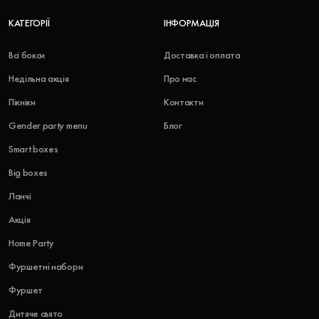
КАТЕГОРІЇ
ІНФОРМАЦІЯ
Всі бокси
Доставка і оплата
Недільна акція
Про нас
Пікніки
Контакти
Gender party menu
Блог
Smart boxes
Big boxes
Ланчі
Акція
Home Party
Фуршетні набори
Фуршет
Дитяче свято