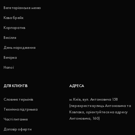
Вегетаріанське меню
Кава брейк
Корпоратив
Весілля
День народження
Вечірка
Напої
ДЛЯ КЛІЄНТІВ
АДРЕСА
Словник термінів
м. Київ, вул. Антоновича 158
(перехрестя вулиць Антоновича та
Технічна підтримка
Ковпака, орієнтуйтеся на адресу
Антоновича, 160)
Часті питання
Договір оферти