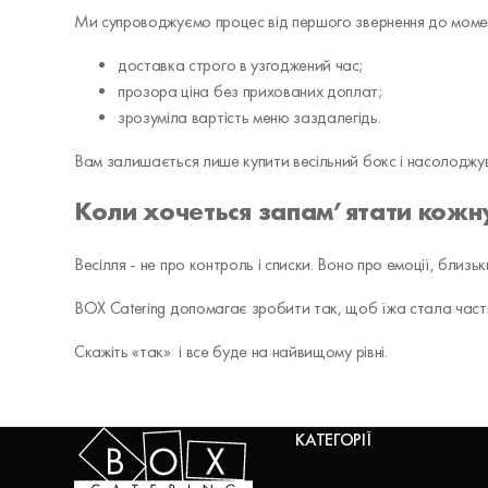
Ми супроводжуємо процес від першого звернення до момент
доставка строго в узгоджений час;
прозора ціна без прихованих доплат;
зрозуміла вартість меню заздалегідь.
Вам залишається лише купити весільний бокс і насолоджу
Коли хочеться запам’ятати кожн
Весілля - не про контроль і списки. Воно про емоції, близь
BOX Catering допомагає зробити так, щоб їжа стала ча
Скажіть «так» і все буде на найвищому рівні.
КАТЕГОРІЇ