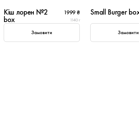
Кіш лорен №2
Small Burger bo
1999 ₴
Популярне
box
1140 г
Замовити
Замовити