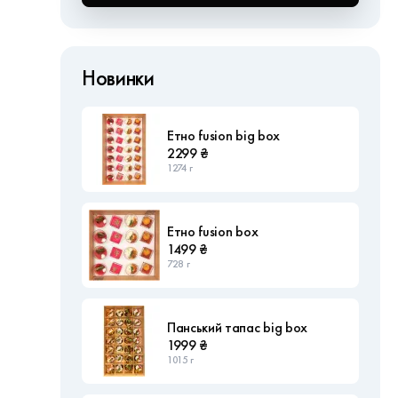
Новинки
Етно fusion big box
2299 ₴
1274 г
Етно fusion box
1499 ₴
728 г
Панський тапас big box
1999 ₴
1015 г