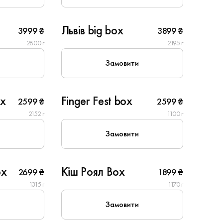
10
Львів big box
3999 ₴
3899 ₴
New
2800 г
2195 г
Замовити
6
ox
Finger Fest box
2599 ₴
2599 ₴
2152 г
1100 г
Замовити
6
ox
Кіш Роял Box
2699 ₴
1899 ₴
New
1315 г
1170 г
Замовити