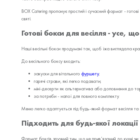
BOX Catering пропонує простий і сучасний формат - готов
святі.
Готові бокси для весілля - усе, щ
Наші весільні бокси продумані так, щоб їжа виглядала кра
До весільного боксу входить:
закуски для вітального
фуршету
;
гарячі страви, які легко подавати;
міні-десерти як альтернатива або доповнення до то
за потреби - напої для повного комплекту.
Меню легко адаптується під будь-який формат весілля та к
Підходить для будь-якої локації 
Формат боксів зручний тим, що не прив’язаний до кухні чи