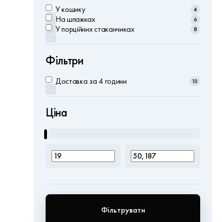
У кошику
4
На шпажках
6
У порційних стаканчиках
8
Фільтри
Доставка за 4 години
10
Ціна
Фільтрувати