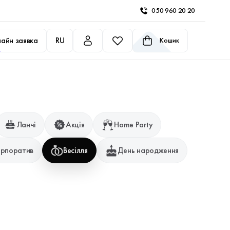
050 960 20 20
айн заявка
RU
Кошик
Ланчі
Акція
Home Party
рпоратив
Весілля
День народження