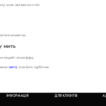
у, коли їжа вже на столі:
ватися моментом.
у мить
ких людей і атмосферу.
стиною
свята
, а не його турботою.
ІНФОРМАЦІЯ
ДЛЯ КЛІЄНТІВ
А