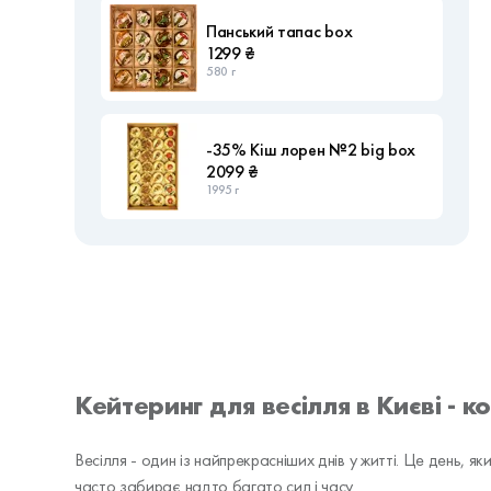
Панський тапас box
1299 ₴
580 г
-35% Кіш лорен №2 big box
2099 ₴
1995 г
Кейтеринг для весілля в Києві - 
Весілля - один із найпрекрасніших днів у житті. Це день, як
часто забирає надто багато сил і часу.