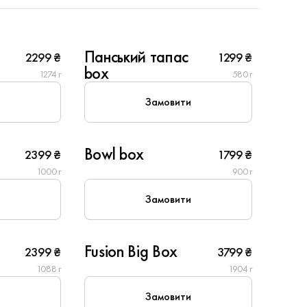
6
Панський тапас
2299 ₴
1299 ₴
New
box
1274 г
580 г
Замовити
4
Bowl box
2399 ₴
1799 ₴
New
1000 г
900 г
Замовити
10
Fusion Big Box
2399 ₴
3799 ₴
1088 г
1904 г
Замовити