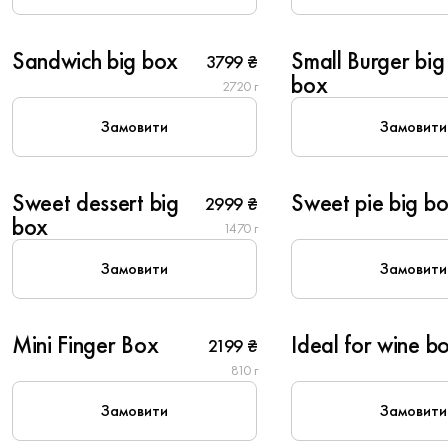
8
10
Sandwich big box
Small Burger big
3799 ₴
box
2720 г
Замовити
Замовити
10
10
Sweet dessert big
Sweet pie big b
2999 ₴
Популярне
box
1470 г
Замовити
Замовити
6
4
Mini Finger Box
Ideal for wine b
2199 ₴
New
Популярне
810 г
Замовити
Замовити
6
6