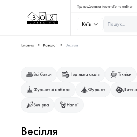
Про нас
Доставка і оплата
Контакти
Блог
Київ
Головна
Каталог
Весілля
Всі бокси
Недільна акція
Пікніки
Фуршетні набори
Фуршет
Дитяче
Вечірка
Напої
Весілля