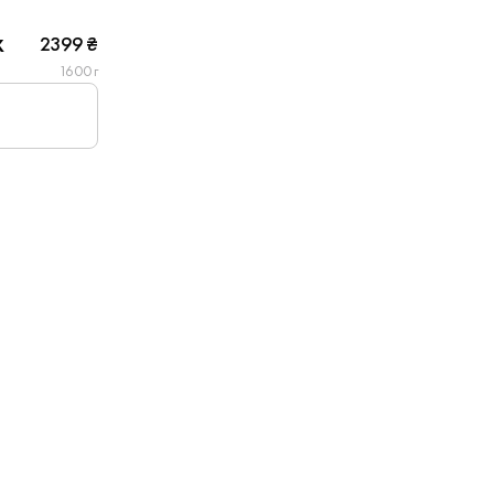
x
2399 ₴
1600 г