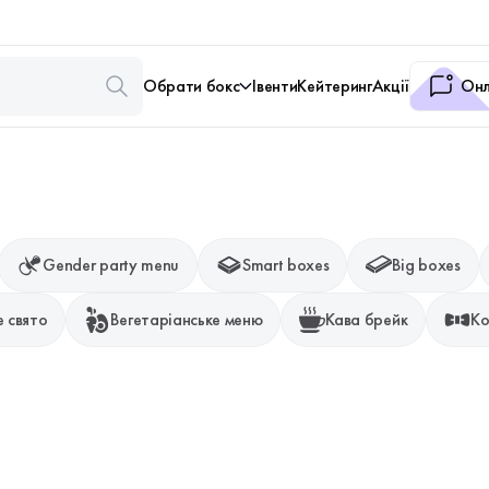
Обрати бокс
Івенти
Кейтеринг
Акції
Онл
Gender party menu
Smart boxes
Big boxes
 свято
Вегетаріанське меню
Кава брейк
Ко