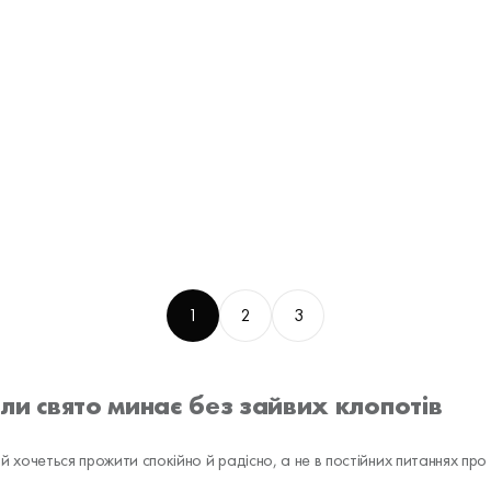
1
2
3
коли свято минає без зайвих клопотів
ий хочеться прожити спокійно й радісно, а не в постійних питаннях про