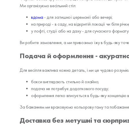
Ми організуємо весільний стіл:
вдома
- для затишної церемонії або вечері;
на природі - в саду, на відкритій локації чи біля річки
у лофті, студії або на даху - для сучасного формату
Ви робите замовлення, а ми привозимо їжу в будь-яку точку
Подача й оформлення - акуратно 
Для весілля важлива кожна деталь, і ми це чудово розуміє
бокси виглядають стильно й охайно;
подача не потребує додаткового посуду;
оформлення легко вписується в будь-яку концепцію в
За бажанням ми враховуємо кольорову гаму та побажання
Доставка без метушні та сюрприз