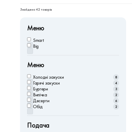
Знайдено 42 товарів
Меню
Smart
Big
Меню
Холодні закуски
8
Гарячі закуски
4
Бургери
3
Випічка
2
Десерти
6
Обід
2
Подача