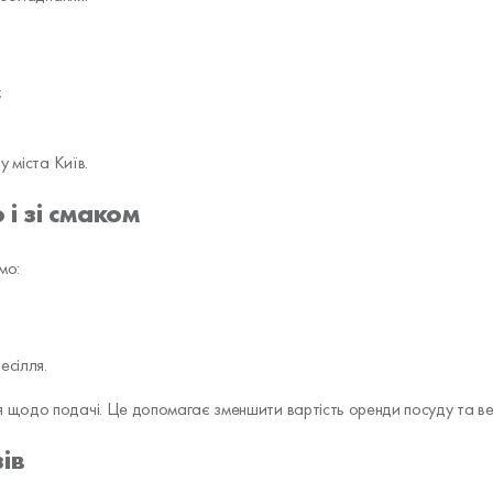
;
.
 міста Київ.
і зі смаком
мо:
есілля.
 щодо подачі. Це допомагає зменшити вартість оренди посуду та ве
ів