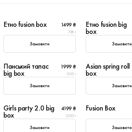
6
10
Етно fusion box
Етно fusion big
1499 ₴
New
New
box
728 г
Замовити
Замовити
10
6
Панський тапас
Asian spring roll
1999 ₴
New
New
big box
box
1015 г
Замовити
Замовити
8
6
Girls party 2.0 big
Fusion Box
4199 ₴
New
box
2250 г
Замовити
Замовити