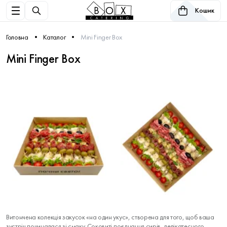
Кошик
Головна
Каталог
Mini Finger Box
Mini Finger Box
Витончена колекція закусок «на один укус», створена для того, щоб ваша
зустріч починалася зі смаку. Соковиті поєднання сирів, делікатесного