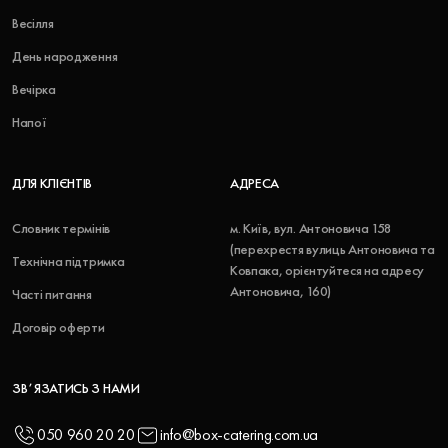
Весілля
День народження
Вечірка
Напої
ДЛЯ КЛІЄНТІВ
АДРЕСА
Словник термінів
м. Київ, вул. Антоновича 158
(перехрестя вулиць Антоновича та
Технічна підтримка
Ковпака, орієнтуйтеся на адресу
Антоновича, 160)
Часті питання
Договір оферти
ЗВʼЯЗАТИСЬ З НАМИ
050 960 20 20
info@box-catering.com.ua