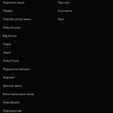
Недільна акція
Про нас
Пікніки
Контакти
Gender party menu
Блог
Smart boxes
Big boxes
Ланчі
Акція
Home Party
Фуршетні набори
Фуршет
Дитяче свято
Вегетаріанське меню
Кава брейк
Корпоратив