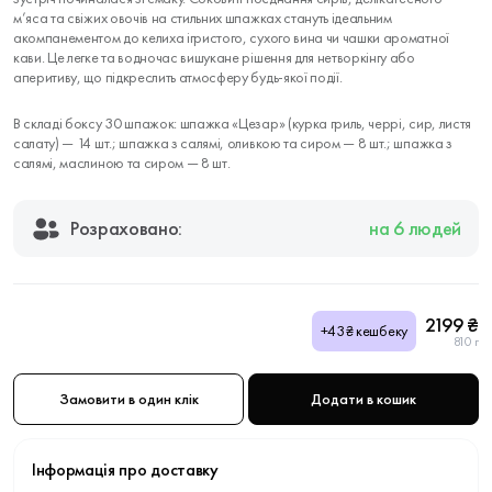
м’яса та свіжих овочів на стильних шпажках стануть ідеальним
акомпанементом до келиха ігристого, сухого вина чи чашки ароматної
кави. Це легке та водночас вишукане рішення для нетворкінгу або
аперитиву, що підкреслить атмосферу будь-якої події.
В складі боксу 30 шпажок: шпажка «Цезар» (курка гриль, черрі, сир, листя
салату) — 14 шт.; шпажка з салямі, оливкою та сиром — 8 шт.; шпажка з
салямі, маслиною та сиром — 8 шт.
Розраховано:
на 6 людей
2199 ₴
+43₴ кешбеку
810 г
Замовити в один клік
Додати в кошик
Інформація про доставку