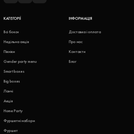
КАТЕГОРІЇ
ІНФОРМАЦІЯ
Всі бокси
Доставка і оплата
Недільна акція
Про нас
Пікніки
Контакти
Gender party menu
Блог
Smart boxes
Big boxes
Ланчі
Акція
Home Party
Фуршетні набори
Фуршет