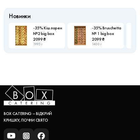
Новинки
-35% Кіш лорен
-35% Bruschetta
№2 big box
№ 1 big box
2099 ₴
2099 ₴
1995 г
1400 г
BOX CATERING – ВІДКРИЙ
КРИШКУ, ПОЧНИ СВЯТО