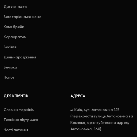
Дитяче свято
Вегетаріанське меню
Кава брейк
Корпоратив
Весілля
День народження
Вечірка
Напої
ДЛЯ КЛІЄНТІВ
АДРЕСА
Словник термінів
м. Київ, вул. Антоновича 158
(перехрестя вулиць Антоновича та
Технічна підтримка
Ковпака, орієнтуйтеся на адресу
Антоновича, 160)
Часті питання