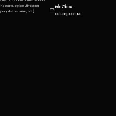
ерехрестя вулиць Антоновича
 Ковпака, орієнтуйтеся на
info@box-
ресу Антоновича, 160)
catering.com.ua