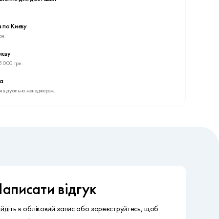
 по Києву
рн.
иєву
5 000 грн.
ва
дивідуально менеджером.
аписати відгук
ійдіть в обліковий запис або зареєструйтесь, щоб