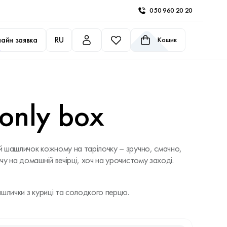
050 960 20 20
айн заявка
RU
Кошик
 only box
 шашличок кожному на тарілочку – зручно, смачно,
у на домашній вечірці, хоч на урочистому заході.
шлички з куриці та солодкого перцю.