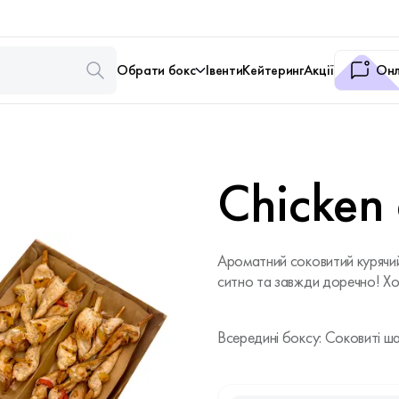
Обрати бокс
Івенти
Кейтеринг
Акції
Онл
Chicken
Ароматний соковитий курячий
ситно та завжди доречно! Хоч
Всередині боксу: Соковиті ша