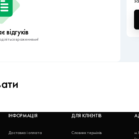
за
 відгуків
діліться враженнями!
вати
ІНФОРМАЦІЯ
ДЛЯ КЛІЄНТІВ
А
Доставка і оплата
Словник термінів
м.