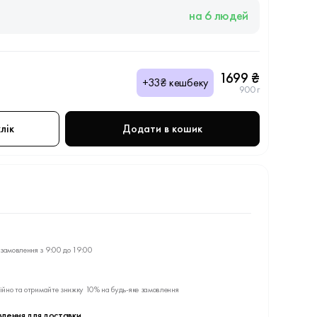
на 6 людей
1699 ₴
+33₴ кешбеку
900 г
лік
Додати в кошик
замовлення з 9:00 до 19:00
ійно та отримайте знижку 10% на будь-яке замовлення
влення для доставки