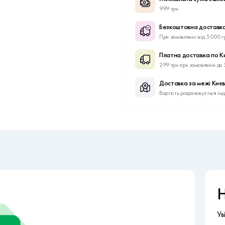
999 грн.
Безкоштовна доставка
При замовленні від 5 000 г
Платна доставка по К
299 грн при замовленні до 
Доставка за межі Киє
Вартість розраховується ін
Н
Ув