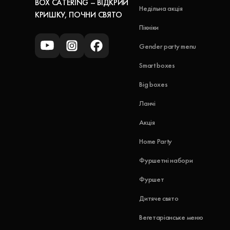
BOX CATERING – ВІДКРИЙ
Недільна акція
КРИШКУ, ПОЧНИ СВЯТО
Пікніки
Gender party menu
Smart boxes
Big boxes
Ланчі
Акція
Home Party
Фуршетні набори
Фуршет
Дитяче свято
Вегетаріанське меню