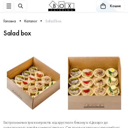
Кошик
Головна
Каталог
Salad box
Salad box
Гастрономічна гра контрастів: від хрусткого бекону в «Цезарі» до
шовковистого парфе з телячої печінки. Сет поєднує класичні європейські