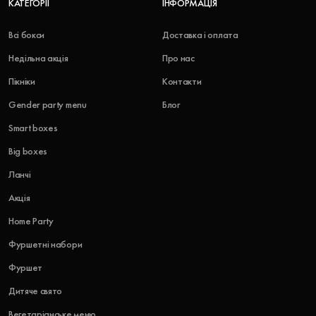
КАТЕГОРІЇ
ІНФОРМАЦІЯ
Всі бокси
Доставка і оплата
Недільна акція
Про нас
Пікніки
Контакти
Gender party menu
Блог
Smart boxes
Big boxes
Ланчі
Акція
Home Party
Фуршетні набори
Фуршет
Дитяче свято
Вегетаріанське меню