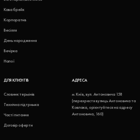
Кава брейк
Корпоратив
Весілля
День народження
Вечірка
Напої
ДЛЯ КЛІЄНТІВ
АДРЕСА
Словник термінів
м. Київ, вул. Антоновича 158
(перехрестя вулиць Антоновича та
Технічна підтримка
Ковпака, орієнтуйтеся на адресу
Антоновича, 160)
Часті питання
Договір оферти