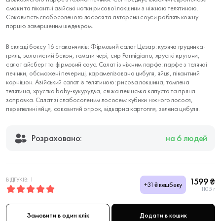
смаки та пікантні азійські нотки рисової локшини з ніжною телятиною.
Соковитість слабосоленого лосося та авторські соуси роблять кожну
порцію завершеним шедевром.
В складі боксу 16 стаканчиків: Фірмовий салат Цезар: куряча грудинка-
гриль, золотистий бекон, томати чері, сир Parmigiano, хрусткі крутони,
салат айсберг та фірмовий соус. Салат із ніжним парфе: парфе з телячої
печінки, обсмажені печериці, карамелізована цибуля, яйця, пікантний
корнішон. Азійський салат із телятиною: рисова локшина, томлена
телятина, хрустка baby-кукурудза, свіжа пекінська капуста та пряна
заправка. Салат зі слабосоленим лососем: кубики ніжного лосося,
перепелині яйця, соковитий огірок, відварна картопля, зелена цибуля.
Розраховано:
на 6 людей
ВІДГУКІВ: 1
1599 ₴
+31₴ кешбеку
1105 г
Замовити в один клік
Додати в кошик