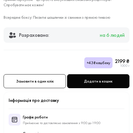
Спробувати має кожен!
Всередені боксу: Пікантні шашлички зі свинини з пряною тиквою
Розраховано:
на 6 людей
2199 ₴
+43₴ кешбеку
1000 г
Замовити в один клік
Додати в кошик
Інформація про доставку
Графік роботи
Приймаємо та доставляємо замовлення з 9:00 до 19:00