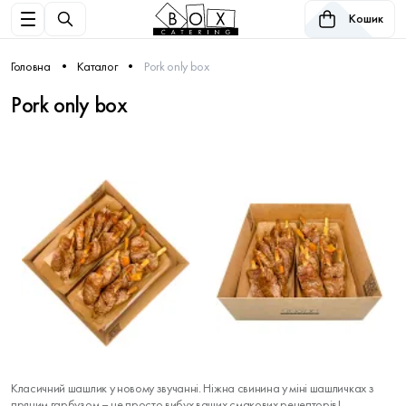
Кошик
Головна
Каталог
Pork only box
Pork only box
Класичний шашлик у новому звучанні. Ніжна свинина у міні шашличках з
пряним гарбузом – це просто вибух ваших смакових рецепторів!