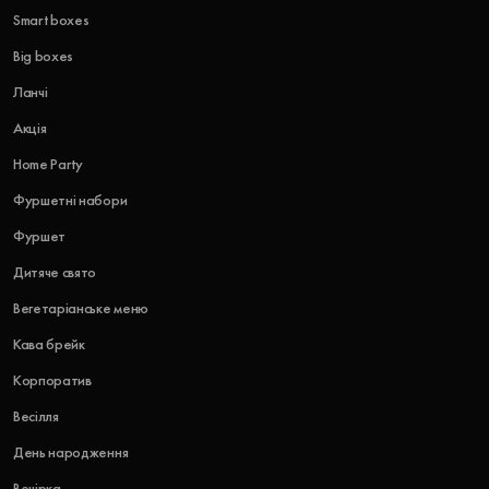
Smart boxes
Big boxes
Ланчі
Акція
Home Party
Фуршетні набори
Фуршет
Дитяче свято
Вегетаріанське меню
Кава брейк
Корпоратив
Весілля
День народження
Вечірка