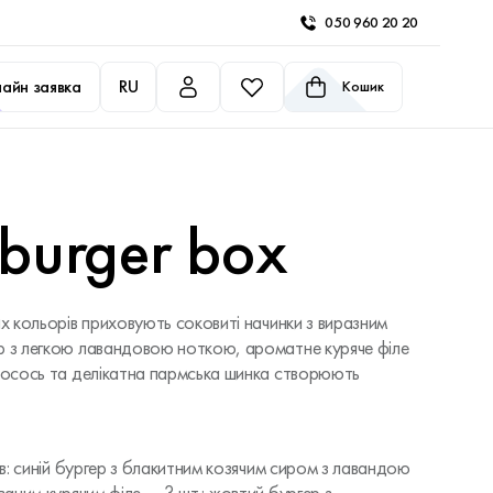
050 960 20 20
айн заявка
RU
Кошик
 burger box
их кольорів приховують соковиті начинки з виразним
р з легкою лавандовою ноткою, ароматне куряче філе
 лосось та делікатна пармська шинка створюють
ів: синій бургер з блакитним козячим сиром з лавандою