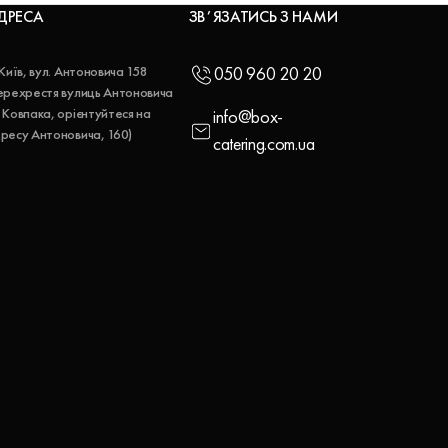
ДРЕСА
ЗВʼЯЗАТИСЬ З НАМИ
 Київ, вул. Антоновича 158
050 960 20 20
ерехрестя вулиць Антоновича
 Ковпака, орієнтуйтеся на
info@box-
ресу Антоновича, 160)
catering.com.ua