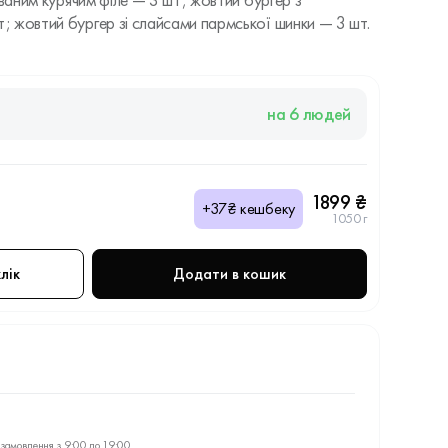
ованим курячим філе — 3 шт; жовтий бургер з
 жовтий бургер зі слайсами пармської шинки — 3 шт.
на 6 людей
1899 ₴
+37₴ кешбеку
1050 г
лік
Додати в кошик
замовлення з 9:00 до 19:00