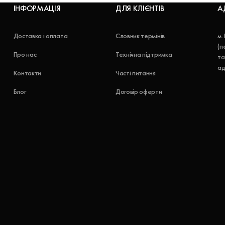
ІНФОРМАЦІЯ
ДЛЯ КЛІЄНТІВ
А
Доставка і оплата
Словник термінів
м.
(п
Про нас
Технічна підтримка
та
ад
Контакти
Часті питання
Блог
Договір оферти