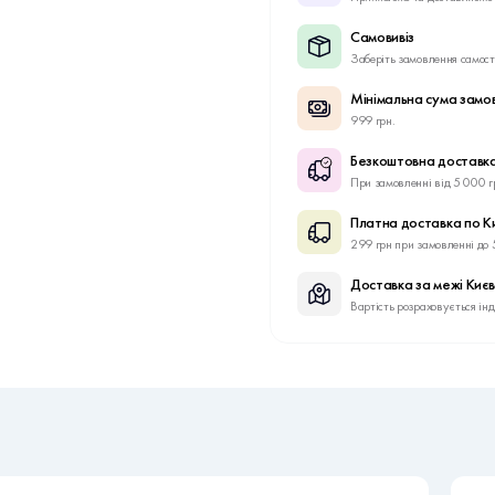
Самовивіз
Заберіть замовлення самост
Мінімальна сума замо
999 грн.
Безкоштовна доставка
При замовленні від 5 000 г
Платна доставка по К
299 грн при замовленні до 
Доставка за межі Киє
Вартість розраховується ін