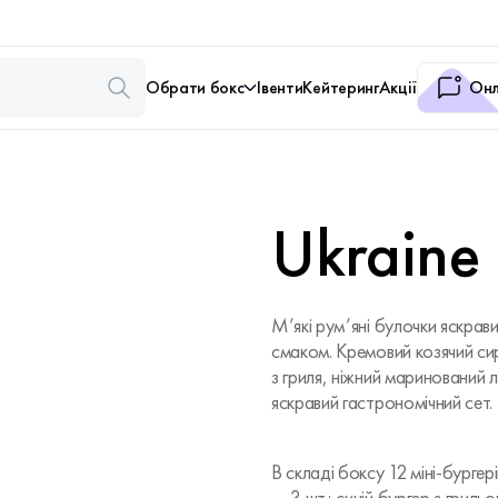
Обрати бокс
Івенти
Кейтеринг
Акції
Онл
Ukraine
М’які рум’яні булочки яскрав
смаком. Кремовий козячий си
з гриля, ніжний маринований
яскравий гастрономічний сет.
В складі боксу 12 міні-бургер