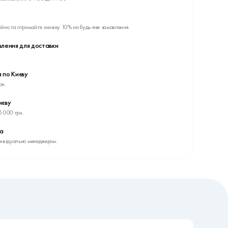
ійно та отримайте знижку 10% на будь-яке замовлення
влення для доставки
 по Києву
рн.
иєву
5 000 грн.
ва
дивідуально менеджером.