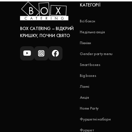
КАТЕГОРІЇ
Всі бокси
BOX CATERING – ВІДКРИЙ
Недільна акція
КРИШКУ, ПОЧНИ СВЯТО
Пікніки
Gender party menu
Smart boxes
Big boxes
Ланчі
Акція
Home Party
Фуршетні набори
Фуршет