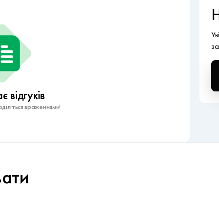
Н
Ув
за
 відгуків
діліться враженнями!
вати