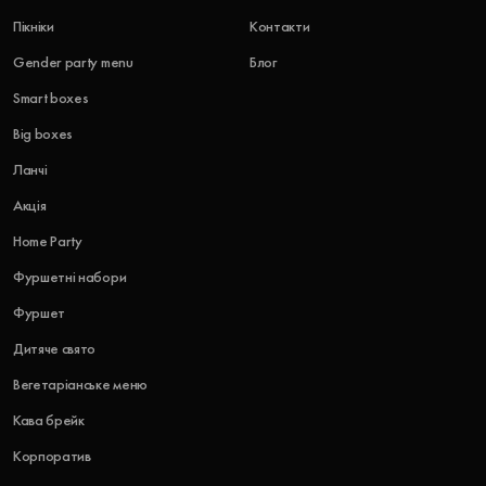
Пікніки
Контакти
Gender party menu
Блог
Smart boxes
Big boxes
Ланчі
Акція
Home Party
Фуршетні набори
Фуршет
Дитяче свято
Вегетаріанське меню
Кава брейк
Корпоратив