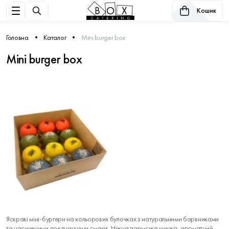
Кошик
Головна
Каталог
Mini burger box
Mini burger box
Яскраві міні-бургери на кольорових булочках з натуральними барвниками
та насиченими поєднаннями смаків. Ніжна пармська шинка, ароматний