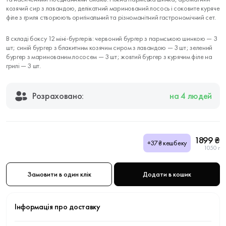
козячий сир з лавандою, делікатний маринований лосось і соковите куряче
філе з гриля створюють оригінальний та різноманітний гастрономічний сет.
В складі боксу 12 міні-бургерів: червоний бургер з пармською шинкою — 3
шт; синій бургер з блакитним козячим сиром з лавандою — 3 шт; зелений
бургер з маринованим лососем — 3 шт; жовтий бургер з курячим філе на
грилі — 3 шт.
Розраховано:
на 4 людей
1899 ₴
+37₴ кешбеку
1050 г
Замовити в один клік
Додати в кошик
Інформація про доставку