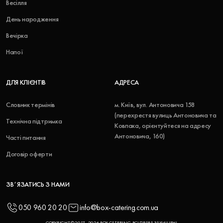
Весілля
День народження
Вечірка
Напої
ДЛЯ КЛІЄНТІВ
АДРЕСА
Словник термінів
м. Київ, вул. Антоновича 158
(перехрестя вулиць Антоновича та
Технічна підтримка
Ковпака, орієнтуйтеся на адресу
Антоновича, 160)
Часті питання
Договір оферти
ЗВʼЯЗАТИСЬ З НАМИ
050 960 20 20
info@box-catering.com.ua