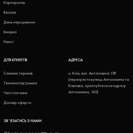
Корпоратив
Весілля
День народження
Вечірка
Напої
ДЛЯ КЛІЄНТІВ
АДРЕСА
Словник термінів
м. Київ, вул. Антоновича 158
(перехрестя вулиць Антоновича та
Технічна підтримка
Ковпака, орієнтуйтеся на адресу
Антоновича, 160)
Часті питання
Договір оферти
ЗВʼЯЗАТИСЬ З НАМИ