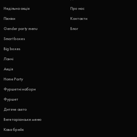
Недільна акція
Про нас
Пікніки
Контакти
Gender party menu
Блог
Smart boxes
Big boxes
Ланчі
Акція
Home Party
Фуршетні набори
Фуршет
Дитяче свято
Вегетаріанське меню
Кава брейк