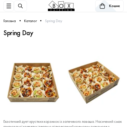
Кошик
Головна
Каталог
Spring Day
Spring Day
Екзотичний дует хрустких корзинок із запеченого лаваша. Насичений смак
грильованої креветки ідеально підкреслений кремовим гуакамоле з