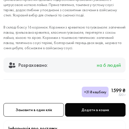
цитрусовою ноткою лайма. Пряна телятина, томлена у густому соусі
теріякі, додає глибини у поєднанні з соковитими овочами в азійському
стилі. Яскравий вибір для стильної та смачної події.
В складі боксу 16 корзинок: Корзинки з креветкою та гуакамоле: запечений
лаваш, грильована креветка, класичне гуакамоле, перетерте з соком
лайма, кінзою та зірою. Корзинки з томленою телятиною: запечений
лаваш, телятина в соусі теріякі, болгарський перець двох видів, морква та
синя цибуля, обсмажені в азійському соусі.
Розраховано:
на 6 людей
1599 ₴
+31₴ кешбеку
520 г
Замовити в один клік
Додати в кошик
Інформація про доставку