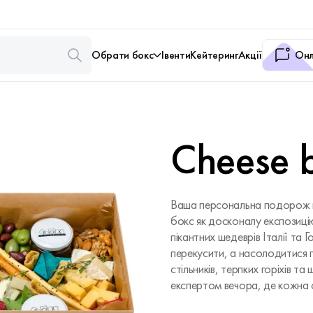
Обрати бокс
Івенти
Кейтеринг
Акції
Онл
Cheese 
Ваша персональна подорож го
бокс як досконалу експозицію
пікантних шедеврів Італії та 
перекусити, а насолодитися
стільників, терпких горіхів та
експертом вечора, де кожна с