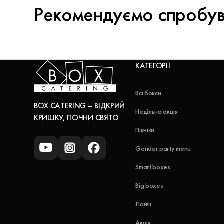
Рекомендуємо спробу
КАТЕГОРІЇ
Всі бокси
BOX CATERING – ВІДКРИЙ
Недільна акція
КРИШКУ, ПОЧНИ СВЯТО
Пікніки
Gender party menu
Smart boxes
Big boxes
Ланчі
Акція