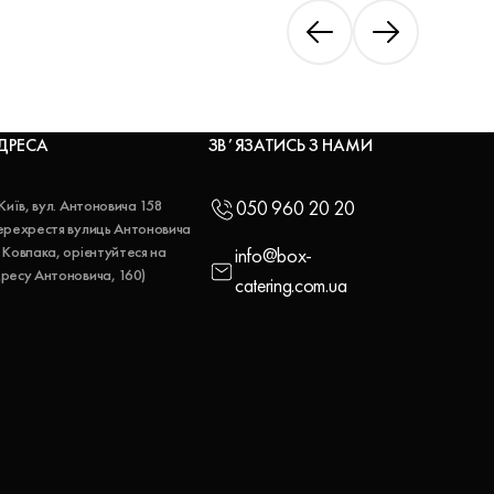
ДРЕСА
ЗВʼЯЗАТИСЬ З НАМИ
 Київ, вул. Антоновича 158
050 960 20 20
ерехрестя вулиць Антоновича
 Ковпака, орієнтуйтеся на
info@box-
ресу Антоновича, 160)
catering.com.ua