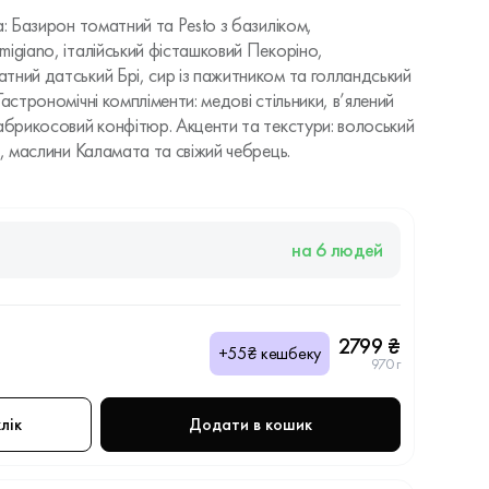
а: Базирон томатний та Pesto з базиліком,
igiano, італійський фісташковий Пекоріно,
тний датський Брі, сир із пажитником та голландський
астрономічні компліменти: медові стільники, в’ялений
 абрикосовий конфітюр. Акценти та текстури: волоський
и, маслини Каламата та свіжий чебрець.
на 6 людей
2799 ₴
+55₴ кешбеку
970 г
лік
Додати в кошик