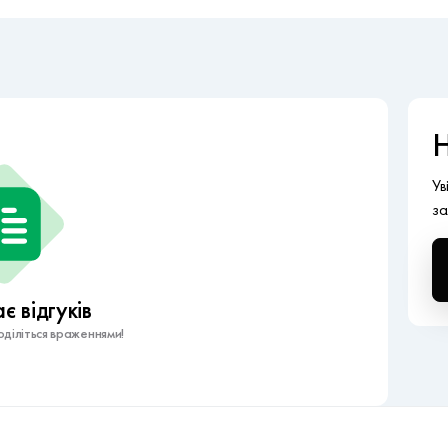
Н
Ув
за
 відгуків
діліться враженнями!