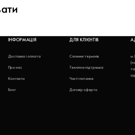
вати
ІНФОРМАЦІЯ
ДЛЯ КЛІЄНТІВ
А
Доставка і оплата
Словник термінів
м.
(п
Про нас
Технічна підтримка
та
ад
Контакти
Часті питання
Блог
Договір оферти