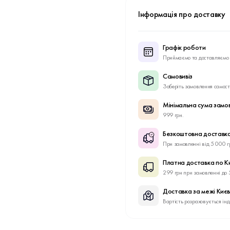
Інформація про доставку
Графік роботи
Приймаємо та доставляємо 
Самовивіз
Заберіть замовлення самост
Мінімальна сума замо
999 грн.
Безкоштовна доставка
При замовленні від 5 000 г
Платна доставка по К
299 грн при замовленні до 
Доставка за межі Киє
Вартість розраховується ін