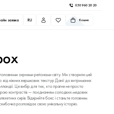
050 960 20 20
айн заявка
RU
Кошик
box
ловними сирними регіонами світу. Ми створили цей
: від ніжних вершкових текстур Данії до витриманих
Голландії. Це вибір для тих, хто прагне не просто
 грою контрастів — поєднанням солодких медових
 шляхетних сирів. Відкрийте бокс і станьте головним
кибочка розповідає свою унікальну історію.