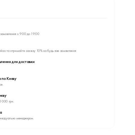
замовлення з 9:00 до 19:00
ійно та отримайте знижку 10% на будь-яке замовлення
влення для доставки
 по Києву
рн.
иєву
5 000 грн.
ва
дивідуально менеджером.