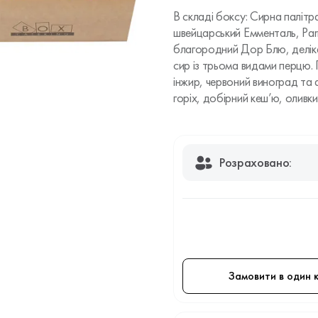
В складі боксу: Сирна палітр
швейцарський Емменталь, Parm
благородний Дор Блю, деліка
сир із трьома видами перцю. Г
інжир, червоний виноград та
горіх, добірний кеш’ю, оливк
Розраховано:
Замовити в один к