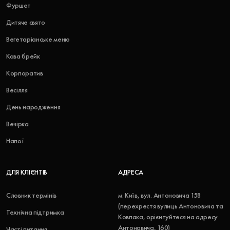
Фуршет
Дитяче свято
Вегетаріанське меню
Кава брейк
Корпоратив
Весілля
День народження
Вечірка
Напої
ДЛЯ КЛІЄНТІВ
АДРЕСА
Словник термінів
м. Київ, вул. Антоновича 158
(перехрестя вулиць Антоновича та
Технічна підтримка
Ковпака, орієнтуйтеся на адресу
Антоновича, 160)
Часті питання