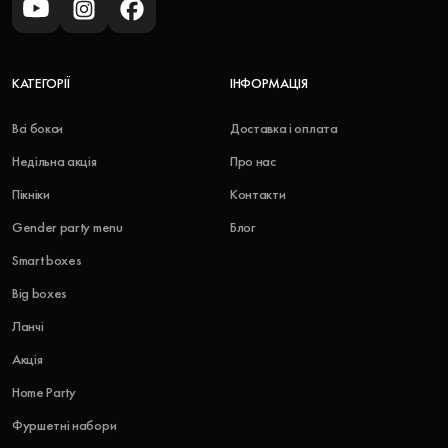
КАТЕГОРІЇ
ІНФОРМАЦІЯ
Всі бокси
Доставка і оплата
Недільна акція
Про нас
Пікніки
Контакти
Gender party menu
Блог
Smart boxes
Big boxes
Ланчі
Акція
Home Party
Фуршетні набори