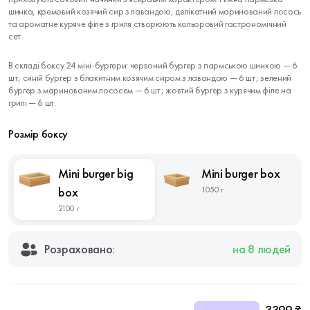
шинка, кремовий козячий сир з лавандою, делікатний маринований лосось
та ароматне куряче філе з гриля створюють кольоровий гастрономічний
сет.
В складі боксу 24 міні-бургери: червоний бургер з пармською шинкою — 6
шт; синій бургер з блакитним козячим сиром з лавандою — 6 шт; зелений
бургер з маринованим лососем — 6 шт; жовтий бургер з курячим філе на
грилі — 6 шт.
Розмір боксу
Mini burger big
Mini burger box
box
1050 г
2100 г
Розраховано:
на 8 людей
3399 ₴