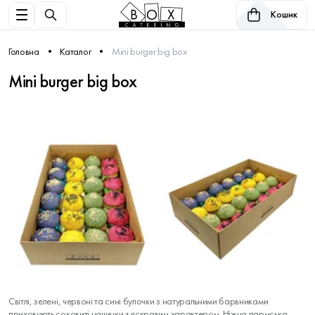
Кошик
Головна
Каталог
Mini burger big box
Mini burger big box
Світлі, зелені, червоні та сині булочки з натуральними барвниками
приховують соковиті начинки з яскравим характером. Ніжна пармська