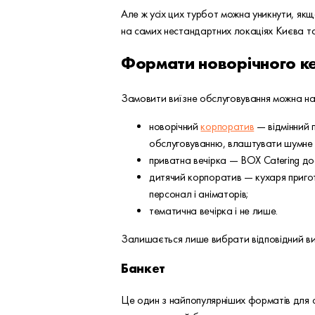
Але ж усіх цих турбот можна уникнути, як
на самих нестандартних локаціях Києва т
Формати новорічного к
Замовити виїзне обслуговування можна на
новорічний
корпоратив
— відмінний п
обслуговуванню, влаштувати шумне 
приватна вечірка — BOX Catering до
дитячий корпоратив — кухаря приго
персонал і аніматорів;
тематична вечірка і не лише.
Залишається лише вибрати відповідний в
Банкет
Це один з найпопулярніших форматів для с