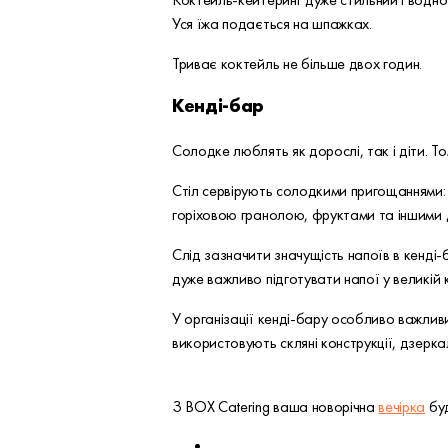
Уся їжа подається на шпажках.
Триває коктейль не більше двох годин.
Кенді-бар
Солодке люблять як дорослі, так і діти. 
Стіл сервірують солодкими пригощаннями
горіховою гранолою, фруктами та іншими 
Слід зазначити значущість напоїв в кенді-
дуже важливо підготувати напої у великій 
У організації кенді-бару особливо важлив
використовують скляні конструкції, дзерк
З BOX Catering ваша новорічна
вечірка
буд