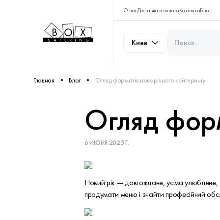
О нас
Доставка и оплата
Контакты
Блог
Киев
Главная
Блог
Огляд форматів новорічного кейтерингу
Огляд форм
6 ИЮНЯ 2025 Г.
Новий рік — довгождане, усіма улюблене, а
продумати меню і знайти професійний обсл