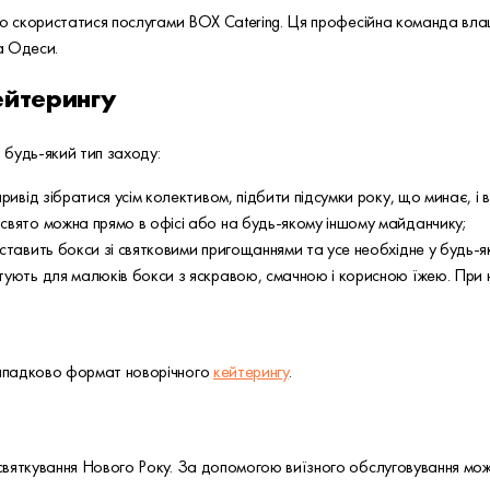
що скористатися послугами BOX Catering. Ця професійна команда влаш
а Одеси.
ейтерингу
 будь-який тип заходу:
ривід зібратися усім колективом, підбити підсумки року, що минає, і
свято можна прямо в офісі або на будь-якому іншому майданчику;
ставить бокси зі святковими пригощаннями та усе необхідне у будь-я
тують для малюків бокси з яскравою, смачною і корисною їжею. При 
ипадково формат новорічного
кейтерингу
.
вяткування Нового Року. За допомогою виїзного обслуговування можн