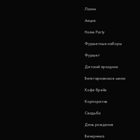
Ланчи
Акция
Home Party
Фуршетные наборы
Фуршет
Детский праздник
Вегетарианское меню
Кофе брейк
Корпоратив
Свадьба
День рождения
Вечеринка