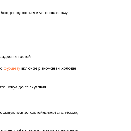
ми. Блюда подаються в установленому
зсадження гостей.
ню
фуршету
включає різноманітні холодні
зташовує до спілкування.
озташовуються за коктейльними столиками,
ькість меблів, посуд і дорогі пригощання.