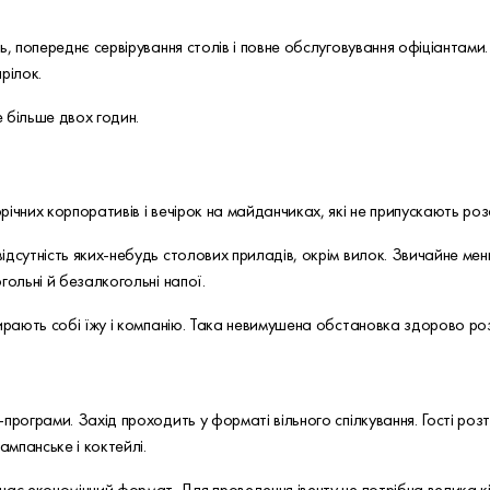
ць, попереднє сервірування столів і повне обслуговування офіціанта
рілок.
 більше двох годин.
ічних корпоративів і вечірок на майданчиках, які не припускають ро
ідсутність яких-небудь столових приладів, окрім вилок. Звичайне ме
гольні й безалкогольні напої.
бирають собі їжу і компанію. Така невимушена обстановка здорово ро
-програми. Захід проходить у форматі вільного спілкування. Гості р
ампанське і коктейлі.
ас економічний формат. Для проведення івенту не потрібна велика кіл