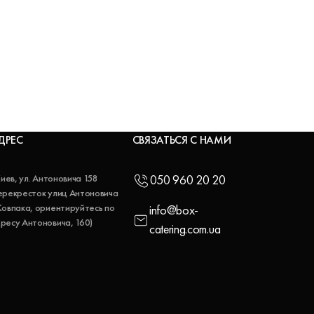
ДРЕС
СВЯЗАТЬСЯ С НАМИ
 Киев, ул. Антоновича 158
050 960 20 20
ерекресток улиц Антоновича
Ковпака, ориентируйтесь по
info@box-
ресу Антоновича, 160)
catering.com.ua