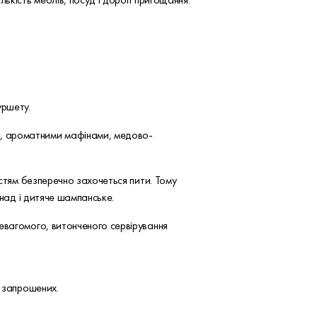
уршету.
н, ароматними мафінами, медово-
остям безперечно захочеться пити. Тому
онад і дитяче шампанське.
евагомого, витонченого сервірування
х запрошених.