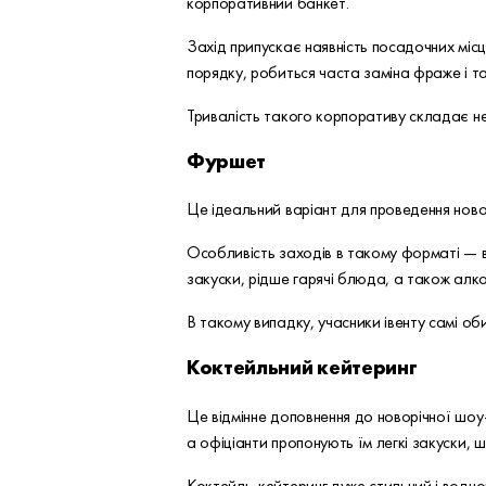
корпоративний банкет.
Захід припускає наявність посадочних міс
порядку, робиться часта заміна фраже і та
Тривалість такого корпоративу складає не
Фуршет
Це ідеальний варіант для проведення новор
Особливість заходів в такому форматі — в
закуски, рідше гарячі блюда, а також алко
В такому випадку, учасники івенту самі о
Коктейльний кейтеринг
Це відмінне доповнення до новорічної шоу
а офіціанти пропонують їм легкі закуски, ш
Коктейль-кейтеринг дуже стильний і водноч