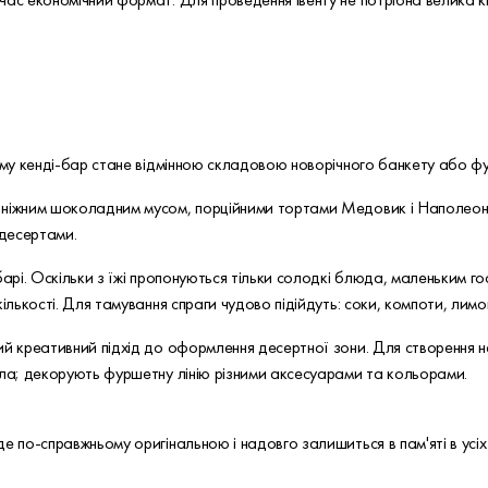
Тому кенді-бар стане відмінною складовою новорічного банкету або ф
: ніжним шоколадним мусом, порційними тортами Медовик і Наполео
десертами.
барі. Оскільки з їжі пропонуються тільки солодкі блюда, маленьким г
кількості. Для тамування спраги чудово підійдуть: соки, компоти, лим
ий креативний підхід до оформлення десертної зони. Для створення н
ала; декорують фуршетну лінію різними аксесуарами та кольорами.
е по-справжньому оригінальною і надовго залишиться в пам'яті в усі