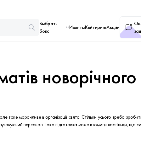
Выбрать
Он
Ивенты
Кейтиринг
Акции
бокс
зая
атів новорічного
ле таке морочливе в організації свято. Стільки усього треба зробити
уговуючий персонал. Така підготовка може втомити настільки, що си