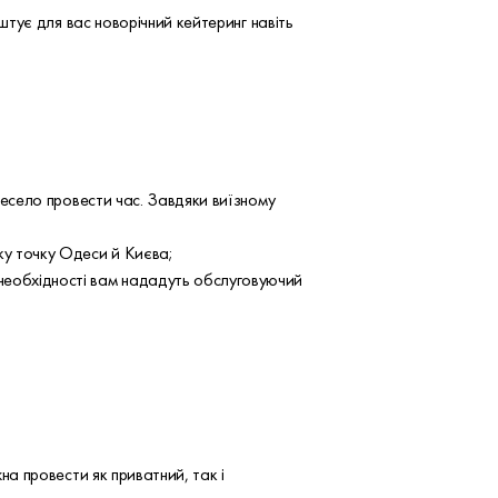
тує для вас новорічний кейтеринг навіть
 весело провести час. Завдяки виїзному
ку точку Одеси й Києва;
необхідності вам нададуть обслуговуючий
а провести як приватний, так і