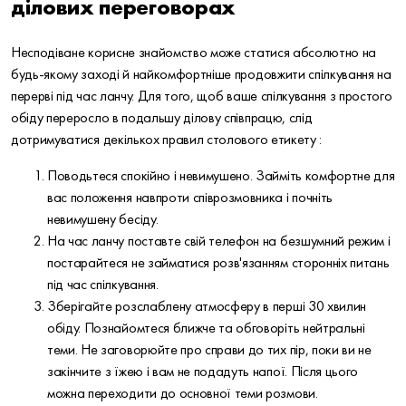
ділових переговорах
Несподіване корисне знайомство може статися абсолютно на
будь-якому заході й найкомфортніше продовжити спілкування на
перерві під час ланчу. Для того, щоб ваше спілкування з простого
обіду переросло в подальшу ділову співпрацю, слід
дотримуватися декількох правил столового етикету :
Поводьтеся спокійно і невимушено. Займіть комфортне для
вас положення навпроти співрозмовника і почніть
невимушену бесіду.
На час ланчу поставте свій телефон на безшумний режим і
постарайтеся не займатися розв'язанням сторонніх питань
під час спілкування.
Зберігайте розслаблену атмосферу в перші 30 хвилин
обіду. Познайомтеся ближче та обговоріть нейтральні
теми. Не заговорюйте про справи до тих пір, поки ви не
закінчите з їжею і вам не подадуть напої. Після цього
можна переходити до основної теми розмови.