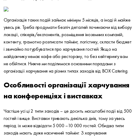
Організація таких подій займає мінімум 5 місяців, а іноді й майже
увесь рік. Треба продумати безліч деталей починаючи від вибору
локації, спікерів/експонентів, розміщення іноземних компаній,
контенту, грамотно розписати таймінг, логістику, скласти бюджет
і звичайно потурбуватися про харчування гостей. Якщо на
майданчику немає кафе або ресторану, то без кейтерингу вам
не обійтися. Нижче ми поділимося основними порадами з
організації харчування на різних типах заходів від BOX Catering.
Особливості організації харчування
на конференціях і виставках
Частіше усі ці 2 типи заходів – це досить масштабні події від 500
гостей і вище. Виставки тривають декілька днів, тому за увесь
період їх може відвідати 5 000 –10 000 гостей. Обидва типи
заходів мають дуже насичений таймінг. З харчування