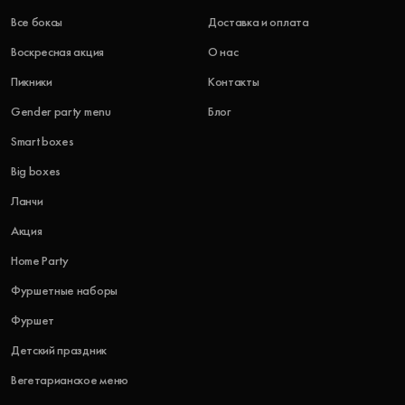
Все боксы
Доставка и оплата
Воскресная акция
О нас
Пикники
Контакты
Gender party menu
Блог
Smart boxes
Big boxes
Ланчи
Акция
Home Party
Фуршетные наборы
Фуршет
Детский праздник
Вегетарианское меню