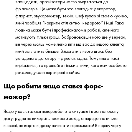
заощадити, організатори часто звертаються до
фрілансерів. Це може бути хто завгодно: декоратор,
флорист, звукорежисер, технік, шеф кухар зі своєю кухнею,
який пообіцяв “накрити стіл ситно і недорого” і інші. Така
людина може бути і професіоналом в роботі, але його
мотивують тільки гроші. Забронювавши його ще у вересні,
він через місяць може легко піти від вас до іншого клієнта,
який заплатить більше. Вимагати з нього щось без
укладеного договору – дуже складно. Тому якщо таки
вирішилися, то працюйте тільки з тими, кого вам особисто
рекомендували перевірені знайомі.
Що робити якщо стався форс-
мажор?
Якщо у вас сталася непередбачена ситуація і в заплановану
дату грудня не виходить провести захід, а передоплати вже
внесені, не варто відразу починати переживати! В першу чергу