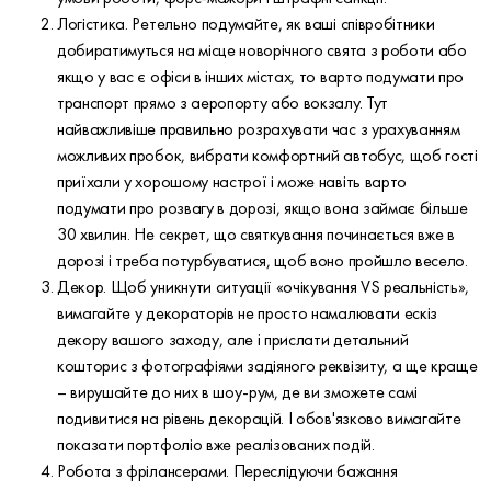
Логістика. Ретельно подумайте, як ваші співробітники
добиратимуться на місце новорічного свята з роботи або
якщо у вас є офіси в інших містах, то варто подумати про
транспорт прямо з аеропорту або вокзалу. Тут
найважливіше правильно розрахувати час з урахуванням
можливих пробок, вибрати комфортний автобус, щоб гості
приїхали у хорошому настрої і може навіть варто
подумати про розвагу в дорозі, якщо вона займає більше
30 хвилин. Не секрет, що святкування починається вже в
дорозі і треба потурбуватися, щоб воно пройшло весело.
Декор. Щоб уникнути ситуації «очікування VS реальність»,
вимагайте у декораторів не просто намалювати ескіз
декору вашого заходу, але і прислати детальний
кошторис з фотографіями задіяного реквізиту, а ще краще
– вирушайте до них в шоу-рум, де ви зможете самі
подивитися на рівень декорацій. І обов'язково вимагайте
показати портфоліо вже реалізованих подій.
Робота з фрілансерами. Переслідуючи бажання