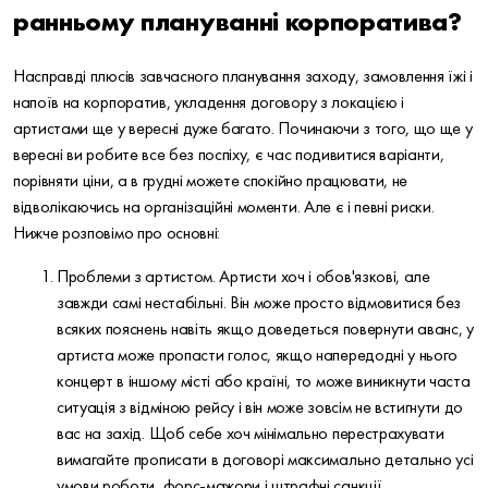
ранньому плануванні корпоратива?
Насправді плюсів завчасного планування заходу, замовлення їжі і
напоїв на корпоратив, укладення договору з локацією і
артистами ще у вересні дуже багато. Починаючи з того, що ще у
вересні ви робите все без поспіху, є час подивитися варіанти,
порівняти ціни, а в грудні можете спокійно працювати, не
відволікаючись на організаційні моменти. Але є і певні риски.
Нижче розповімо про основні:
Проблеми з артистом. Артисти хоч і обов'язкові, але
завжди самі нестабільні. Він може просто відмовитися без
всяких пояснень навіть якщо доведеться повернути аванс, у
артиста може пропасти голос, якщо напередодні у нього
концерт в іншому місті або країні, то може виникнути часта
ситуація з відміною рейсу і він може зовсім не встигнути до
вас на захід. Щоб себе хоч мінімально перестрахувати
вимагайте прописати в договорі максимально детально усі
умови роботи, форс-мажори і штрафні санкції.