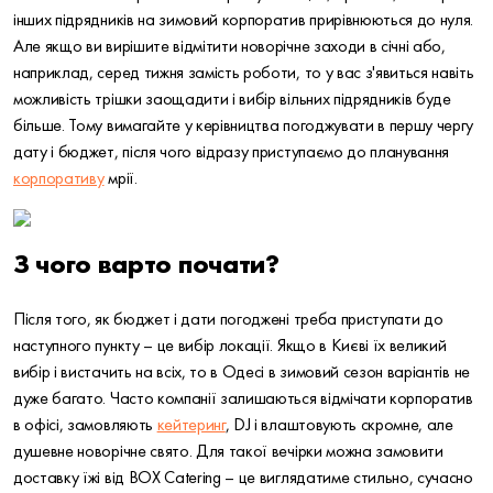
інших підрядників на зимовий корпоратив прирівнюються до нуля.
Але якщо ви вирішите відмітити новорічне заходи в січні або,
наприклад, серед тижня замість роботи, то у вас з'явиться навіть
можливість трішки заощадити і вибір вільних підрядників буде
більше. Тому вимагайте у керівництва погоджувати в першу чергу
дату і бюджет, після чого відразу приступаємо до планування
корпоративу
мрії.
З чого варто почати?
Після того, як бюджет і дати погоджені треба приступати до
наступного пункту – це вибір локації. Якщо в Києві їх великий
вибір і вистачить на всіх, то в Одесі в зимовий сезон варіантів не
дуже багато. Часто компанії залишаються відмічати корпоратив
в офісі, замовляють
кейтеринг
, DJ і влаштовують скромне, але
душевне новорічне свято. Для такої вечірки можна замовити
доставку їжі від BOX Catering – це виглядатиме стильно, сучасно