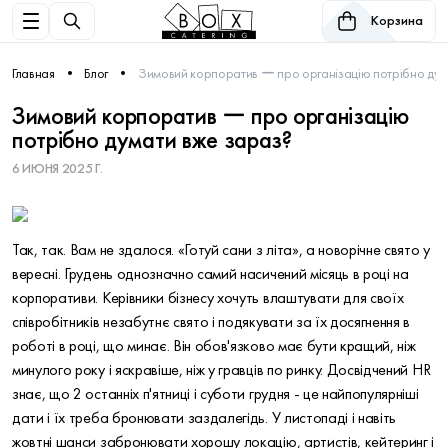
Корзина
Главная
Блог
Зимовий корпоратив ー про організацію потрібно дум
Зимовий корпоратив ー про організацію
потрібно думати вже зараз?
6 ИЮНЯ 2025 Г.
Так, так. Вам не здалося. «Готуй сани з літа», а новорічне свято у
вересні. Грудень однозначно самий насичений місяць в році на
корпоративи. Керівники бізнесу хочуть влаштувати для своїх
співробітників незабутнє свято і подякувати за їх досягнення в
роботі в році, що минає. Він обов'язково має бути кращий, ніж
минулого року і яскравіше, ніж у гравців по ринку. Досвідчений HR
знає, що 2 останніх п'ятниці і суботи грудня - це найпопулярніші
дати і їх треба бронювати заздалегідь. У листопаді і навіть
жовтні шанси забронювати хорошу локацію, артистів, кейтеринг і