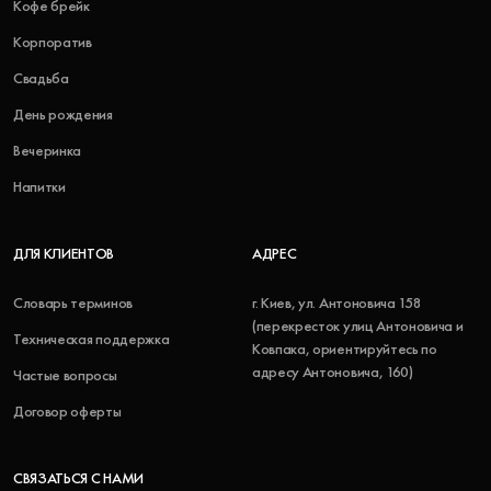
Кофе брейк
Корпоратив
Свадьба
День рождения
Вечеринка
Напитки
ДЛЯ КЛИЕНТОВ
АДРЕС
Словарь терминов
г. Киев, ул. Антоновича 158
(перекресток улиц Антоновича и
Техническая поддержка
Ковпака, ориентируйтесь по
адресу Антоновича, 160)
Частые вопросы
Договор оферты
СВЯЗАТЬСЯ С НАМИ