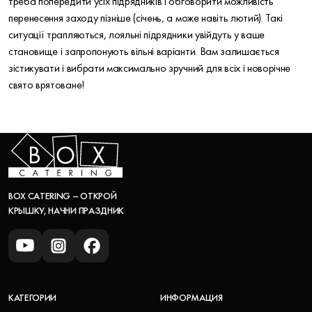
треба попередити усіх підрядників і обговорити можливість
перенесення заходу пізніше (січень, а може навіть лютий). Такі
ситуації трапляються, лояльні підрядники увійдуть у ваше
становище і запропонують вільні варіанти. Вам залишається
зістикувати і вибрати максимально зручний для всіх і новорічне
свято врятоване!
BOX CATERING – ОТКРОЙ
КРЫШКУ, НАЧНИ ПРАЗДНИК
КАТЕГОРИИ
ИНФОРМАЦИЯ