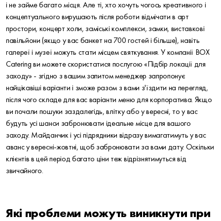
і не займе багато місця. Але ті, хто хочуть чогось креативного і
концептуального вирушають після роботи відмічати в арт
простори, концерт холи, заміські комплекси, замки, виставкові
павільйони (якщо у вас банкет на 700 гостей і більше), навіть
галереї і музеї можуть стати місцем святкування. У компанії BOX
Catering ви можете скористатися послугою «Підбір локації для
заходу» - згідно з вашим запитом менеджер запропонує
найцікавіші варіанти і зможе разом з вами з'їздити на перегляд,
після чого складе для вас варіанти меню для корпоратива. Якщо
ви почали пошуки заздалегідь, влітку або у вересні, то у вас
будуть усі шанси забронювати ідеальне місце для вашого
заходу. Майданчик і усі підрядники відразу вимагатимуть у вас
аванс у вересні-жовтні, щоб забронювати за вами дату. Оскільки
клієнтів в цей період багато ціни теж відрізнятимуться від
звичайного.
Які проблеми можуть виникнути при