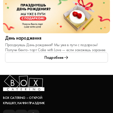
День народження
Празднуешь День рождения? Мы уже в пути с подарком!
Получи бенто-торт Cake with Love — если закажешь заранее.
Получи его при покупке от 4-х смарт-боксов и предъявлении
Подробнее
документа, удостоверяющего дату рождения.
* С другими акционными предложениями не суммируется,
кроме скидки -10% на самовывоз.
** Предложение действительно за неделю до и после
праздника. К одному заказу идет один акционный бокс.
*** Именинник может воспользоваться акцией только один
раз.
BOX CATERING – ОТКРОЙ
КРЫШКУ, НАЧНИ ПРАЗДНИК