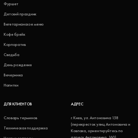
Фуршет
Детский праздник
Вегетарианское меню
Кофе брейк
Корпоратив
Свадьба
День рождения
Вечеринка
Напитки
ДЛЯ КЛИЕНТОВ
АДРЕС
Словарь терминов
г. Киев, ул. Антоновича 158
(перекресток улиц Антоновича и
Техническая поддержка
Ковпака, ориентируйтесь по
адресу Антоновича, 160)