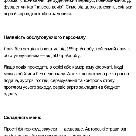
формат споживання: це буде легкий перекус, повноцінний обід, 
фуршет чи їжа “на весь вечір”. Саме від цього залежить, скільки 
порцій справді потрібно замовити.
Наявність обслуговуючого персоналу
Ланч без офіціантів коштує від 199 грн/особу, той самий ланч із 
обслуговуванням — від 500 грн/особу. 
Якщо подія проходить в офісі або камерному форматі, іноді 
можна обійтися без персоналу. Але якщо важлива ресторанна 
подача, зустріч гостей, сервірування та контроль столу 
протягом усього заходу, сервіс варто закладати в бюджет 
одразу.
Складність меню
Прості фінгер-фуд закуски — дешевше. Авторські страви від 
шеф-кухаря або морепродукти — дорожче.