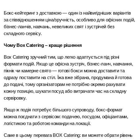
Бокс-кейтеринг з доставкою — один із найвигідніших варіантів 
за співвідношенням ціна/зручність, особливо для офісних подій, 
бізнес-ланчів, навчань, невеликих свят і зустрічей без 
складного сервісу.
Чому Box Catering – краще рішення
Box Catering зручний тим, що легко адаптується під різні 
формати подій. Якщо це офісна зустріч, бізнес-ланч, навчання, 
пікнік чи камерне свято — готові бокси можна доставити та 
одразу поставити на стіл. Їжа вже зібрана, продумана й готова 
до подачі, тому організаторам не потрібно окремо рахувати 
кожну позицію, шукати посуд або витрачати час на складну 
сервіровку.
Якщо ж подія потребує більшого супроводу, бокс-формат 
можна поєднати з сервісом: подачею, посудом, офіціантами, 
логістикою та роботою команди на локації.
Саме в цьому перевага BOX Catering: ви можете обрати рівень 