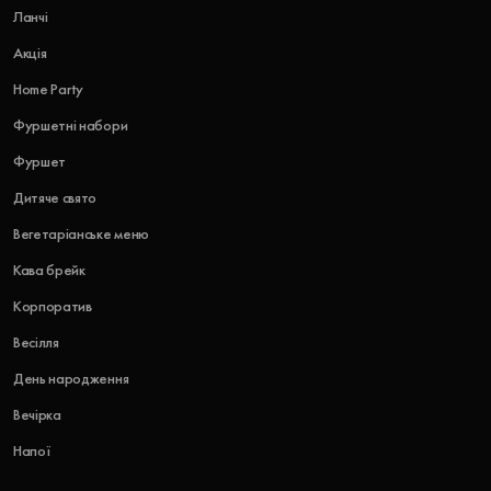
Ланчі
Акція
Home Party
Фуршетні набори
Фуршет
Дитяче свято
Вегетаріанське меню
Кава брейк
Корпоратив
Весілля
День народження
Вечірка
Напої