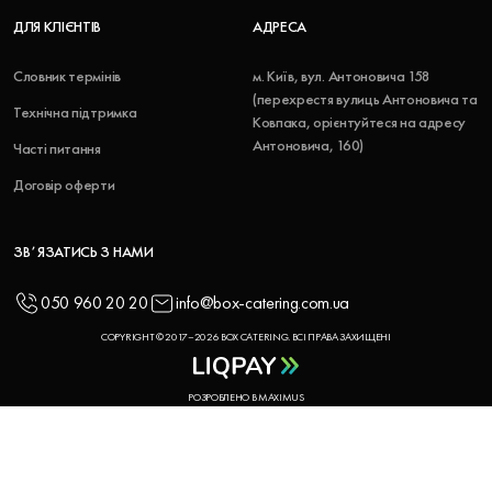
ДЛЯ КЛІЄНТІВ
АДРЕСА
Словник термінів
м. Київ, вул. Антоновича 158
(перехрестя вулиць Антоновича та
Технічна підтримка
Ковпака, орієнтуйтеся на адресу
Антоновича, 160)
Часті питання
Договір оферти
ЗВʼЯЗАТИСЬ З НАМИ
050 960 20 20
info@box-catering.com.ua
COPYRIGHT © 2017–2026 BOX CATERING. ВСІ ПРАВА ЗАХИЩЕНІ
РОЗРОБЛЕНО В MAXIMUS