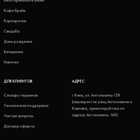
Вегетарианское меню
Кофе брейк
Корпоратив
Свадьба
День рождения
Вечеринка
Напитки
ДЛЯ КЛИЕНТОВ
АДРЕС
Словарь терминов
г. Киев, ул. Антоновича 158
(перекресток улиц Антоновича и
Техническая поддержка
Ковпака, ориентируйтесь по
адресу Антоновича, 160)
Частые вопросы
Договор оферты