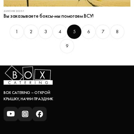
6 ИЮНЯ 2025 Г.
Вы заказываете боксы-мы помогаем ВСУ!
1
2
3
4
5
6
7
8
9
BOX CATERING – ОТКРОЙ
КРЫШКУ, НАЧНИ ПРАЗДНИК