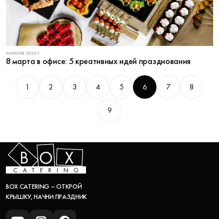
6 ИЮНЯ 2025 Г.
8 марта в офисе: 5 креативных идей празднования
1
2
3
4
5
6
7
8
9
BOX CATERING – ОТКРОЙ
КРЫШКУ, НАЧНИ ПРАЗДНИК