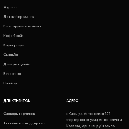
Фуршет
Детский праздник
Вегетарианское меню
Кофе брейк
Корпоратив
Свадьба
День рождения
Вечеринка
Напитки
ДЛЯ КЛИЕНТОВ
АДРЕС
Словарь терминов
г. Киев, ул. Антоновича 158
(перекресток улиц Антоновича и
Техническая поддержка
Ковпака, ориентируйтесь по