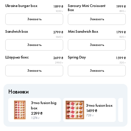
Ukraine burger box
Savoury Mini Croissant
1899 ₴
1999 ₴
New
Box
1050 г
890 г
Заказать
Заказать
6
6
Sandwich box
Mini Sandwich Box
2799 ₴
1799 ₴
New
1640 г
820 г
Заказать
Заказать
8
6
Шаурма бокс
Spring Day
2699 ₴
1599 ₴
2900 г
520 г
Заказать
Заказать
Новинки
Этно fusion big
Этно fusion box
box
1499 ₴
2299 ₴
728 г
1274 г