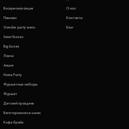
Воскресная акция
О нас
Пикники
Контакты
Gender party menu
Блог
Smart boxes
Big boxes
Ланчи
Акция
Home Party
Фуршетные наборы
Фуршет
Детский праздник
Вегетарианское меню
Кофе брейк