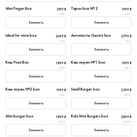
Mini Finger Box
Tapas box № 2
2199 ₴
1999 ₴
New
810 г
648 г
Заказать
Заказать
4
6
Ideal for wine box
Антипасты Gastro box
2699 ₴
2799 ₴
Популярное
Популярное
1315 г
1115 г
Заказать
Заказать
6
4
Киш Роял Box
Киш лорен №1 box
1899 ₴
1999 ₴
New
1170 г
1145 г
Заказать
Заказать
6
6
Киш лорен №2 box
Small Burger box
1999 ₴
2399 ₴
Популярное
1140 г
1600 г
Заказать
Заказать
4
6
Mini burger box
Kids Mini Burgers box
1899 ₴
2899 ₴
Популярное
1050 г
2528 г
Заказать
Заказать
6
6