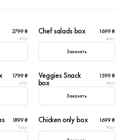
4
Chef salads box
2799 ₴
1699 ₴
970 г
468 г
Заказать
6
x
Veggies Snack
1799 ₴
1599 ₴
Вегетарианское
box
1110 г
1180 г
Заказать
6
es
Chicken only box
1899 ₴
1699 ₴
800 г
900 г