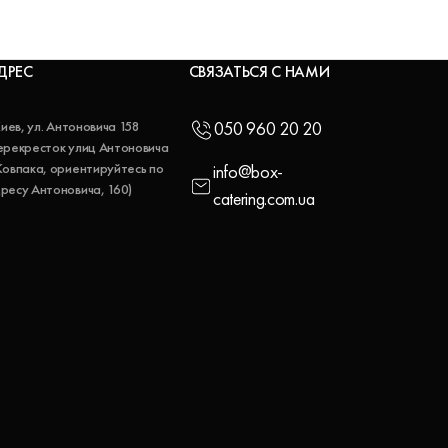
ДРЕС
СВЯЗАТЬСЯ С НАМИ
 Киев, ул. Антоновича 158
050 960 20 20
ерекресток улиц Антоновича
Ковпака, ориентируйтесь по
info@box-
ресу Антоновича, 160)
catering.com.ua