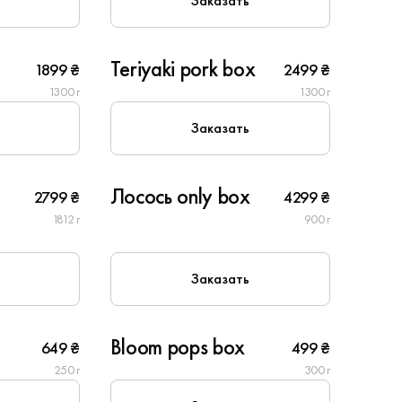
Заказать
6
Teriyaki pork box
1899 ₴
2499 ₴
1300 г
1300 г
Заказать
6
Лосось only box
2799 ₴
4299 ₴
1812 г
900 г
Заказать
1
Bloom pops box
649 ₴
499 ₴
New
250 г
300 г