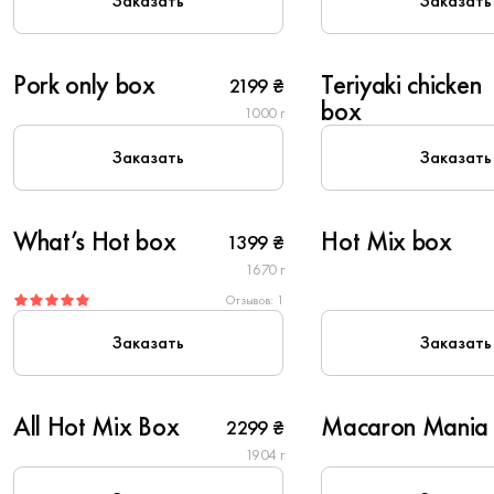
Заказать
Заказать
6
6
Pork only box
Teriyaki chicken
2199 ₴
box
1000 г
Заказать
Заказать
6
6
What’s Hot box
Hot Mix box
1399 ₴
Вегетарианское
1670 г
Отзывов: 1
Заказать
Заказать
6
All Hot Mix Box
Macaron Mania
2299 ₴
1904 г