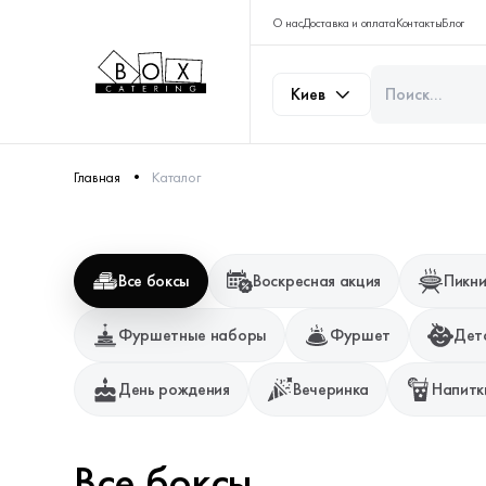
О нас
Доставка и оплата
Контакты
Блог
Киев
Главная
Каталог
Все боксы
Воскресная акция
Пикни
Фуршетные наборы
Фуршет
Дет
День рождения
Вечеринка
Напитк
Все боксы