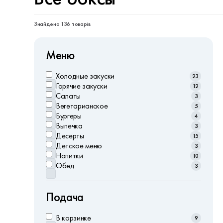
Знайдено 136 товарів
Меню
Холодныe закуски
23
Горячие закуски
12
Салаты
3
Вегетарианское
5
Бургеры
4
Выпечка
3
Десерты
15
Детское меню
3
Напитки
10
Обед
3
Подача
В корзинке
9