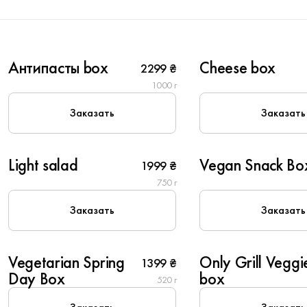
6
6
Антипасты box
Cheese box
2299 ₴
Популярное
Популярное
1000 г
Заказать
Заказать
6
6
Light salad
Vegan Snack Bo
1999 ₴
Вегетарианское
750 г
Заказать
Заказать
6
6
Vegetarian Spring
Only Grill Veggi
1399 ₴
Вегетарианское
Day Box
box
520 г