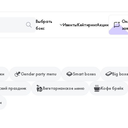
Выбрать
Он
Ивенты
Кейтиринг
Акции
бокс
зая
ки
Gender party menu
Smart boxes
Big box
ский праздник
Вегетарианское меню
Кофе брейк
и