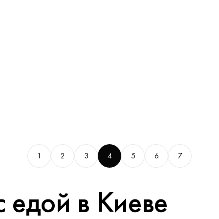
1
2
3
4
5
6
7
с едой в Киеве