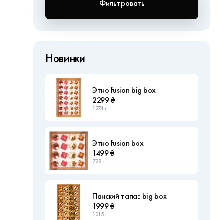
Фильтровать
Новинки
Этно fusion big box
2299 ₴
1274 г
Этно fusion box
1499 ₴
728 г
Панский тапас big box
1999 ₴
1015 г