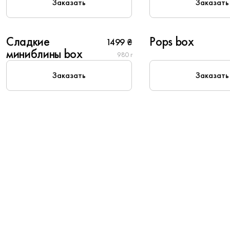
Заказать
Заказать
6
6
Сладкие
Pops box
1499 ₴
Колосвят
миниблины box
980 г
Заказать
Заказать