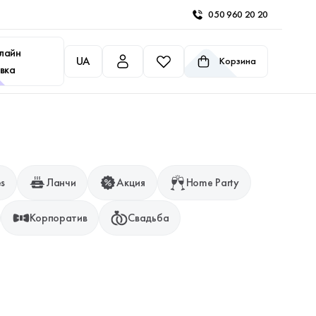
050 960 20 20
лайн
UA
Корзина
вка
es
Ланчи
Акция
Home Party
Корпоратив
Свадьба