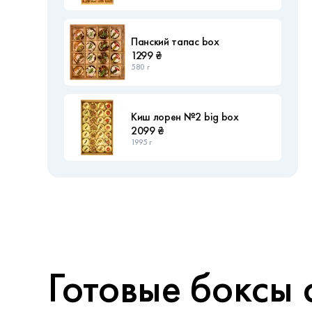
Панский тапас box
1299 ₴
580 г
Киш лорен №2 big box
2099 ₴
1995 г
Готовые боксы 