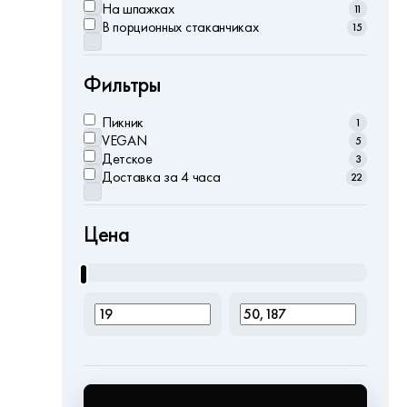
На шпажках
11
В порционных стаканчиках
15
Фильтры
Пикник
1
VEGAN
5
Детское
3
Доставка за 4 часа
22
Цена