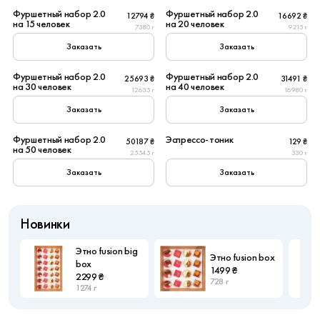
Фуршетный набор 2.0
Фуршетный набор 2.0
12794 ₴
16692 ₴
на 15 человек
на 20 человек
7380 г
9215 г
Заказать
Заказать
30
40
Фуршетный набор 2.0
Фуршетный набор 2.0
25693 ₴
31491 ₴
на 30 человек
на 40 человек
12635 г
16980 г
Заказать
Заказать
50
1
Фуршетный набор 2.0
Эспрессо-тоник
50187 ₴
129 ₴
New
на 50 человек
25545 г
330 г
Заказать
Заказать
Новинки
Этно fusion big
Этно fusion box
box
1499 ₴
2299 ₴
728 г
1274 г