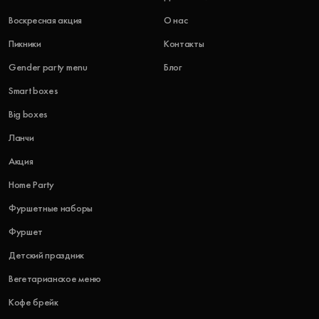
Воскресная акция
О нас
Пикники
Контакты
Gender party menu
Блог
Smart boxes
Big boxes
Ланчи
Акция
Home Party
Фуршетные наборы
Фуршет
Детский праздник
Вегетарианское меню
Кофе брейк