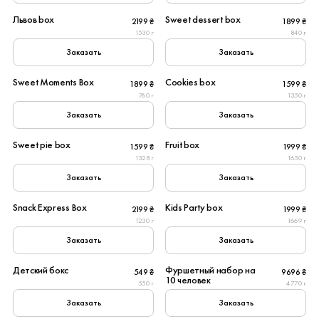
Львов box
Sweet dessert box
2199 ₴
1899 ₴
Популярное
1530 г
840 г
Заказать
Заказать
6
6
Sweet Moments Box
Cookies box
1899 ₴
1599 ₴
760 г
1350 г
Заказать
Заказать
6
6
Sweet pie box
Fruit box
1599 ₴
1999 ₴
Вегетарианское
1328 г
1650 г
Заказать
Заказать
8
4
Snack Express Box
Kids Party box
2199 ₴
1999 ₴
1230 г
1669 г
Заказать
Заказать
1
10
Детский бокс
Фуршетный набор на
549 ₴
9696 ₴
New
10 человек
550 г
4770 г
Заказать
Заказать
15
20