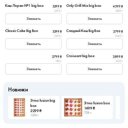
Киш Лорен №1 big box
Only Grill Mix big box
3299 ₴
4599 ₴
2195 г
1800 г
Заказать
Заказать
8
8
Classic Cake Big Box
Сладкий Киш Big Box
3299 ₴
2799 ₴
2475 г
2060 г
Заказать
Заказать
6
10
Croissant big box
2799 ₴
2899 ₴
780 г
1950 г
Заказать
Заказать
Новинки
Этно fusion big
Этно fusion box
box
1499 ₴
2299 ₴
728 г
1274 г