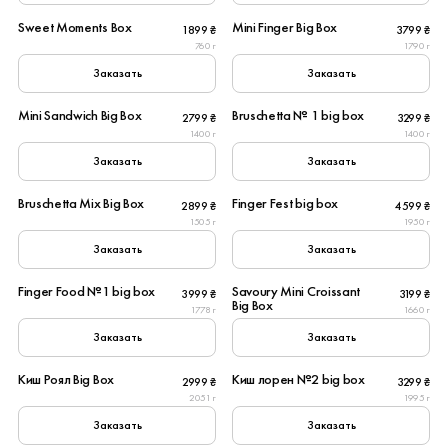
Sweet Moments Box
Mini Finger Big Box
1899 ₴
3799 ₴
New
760 г
1790 г
Заказать
Заказать
8
10
Mini Sandwich Big Box
Bruschetta № 1 big box
2799 ₴
3299 ₴
New
Популярное
1400 г
1400 г
Заказать
Заказать
8
8
Bruschetta Mix Big Box
Finger Fest big box
2899 ₴
4599 ₴
Популярное
1505 г
1950 г
Заказать
Заказать
8
8
Finger Food №1 big box
Savoury Mini Croissant
3999 ₴
3199 ₴
New
Big Box
1778 г
1660 г
Заказать
Заказать
10
8
Киш Роял Big Box
Киш лорен №2 big box
2999 ₴
3299 ₴
New
Популярное
2051 г
1995 г
Заказать
Заказать
8
10