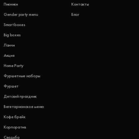
Пикники
Контакты
Gender party menu
Блог
Smart boxes
Big boxes
Ланчи
Акция
Home Party
Фуршетные наборы
Фуршет
Детский праздник
Вегетарианское меню
Кофе брейк
Корпоратив
Свадьба