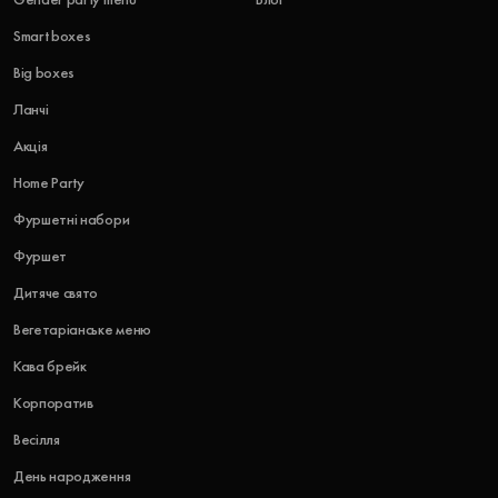
Smart boxes
Big boxes
Ланчі
Акція
Home Party
Фуршетні набори
Фуршет
Дитяче свято
Вегетаріанське меню
Кава брейк
Корпоратив
Весілля
День народження