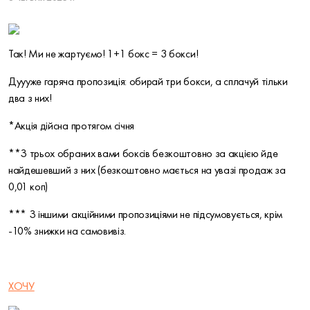
Так! Ми не жартуємо! 1+1 бокс = 3 бокси!
Дуууже гаряча пропозиція: обирай три бокси, а сплачуй тільки
два з них!
*Акція дійсна протягом січня
**З трьох обраних вами боксів безкоштовно за акцією йде
найдешевший з них (безкоштовно мається на увазі продаж за
0,01 коп)
*** З іншими акційними пропозиціями не підсумовується, крім
-10% знижки на самовивіз.
ХОЧУ