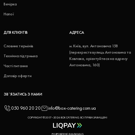
Вечірка
Напої
ДЛЯ КЛІЄНТІВ
АДРЕСА
Словник термінів
м. Київ, вул. Антоновича 158
(перехрестя вулиць Антоновича та
Технічна підтримка
Ковпака, орієнтуйтеся на адресу
Антоновича, 160)
Часті питання
Договір оферти
ЗВʼЯЗАТИСЬ З НАМИ
050 960 20 20
info@box-catering.com.ua
COPYRIGHT © 2017–2026 BOX CATERING. ВСІ ПРАВА ЗАХИЩЕНІ
РОЗРОБЛЕНО В MAXIMUS