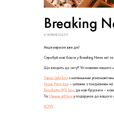
Breaking N
6 ЧЕРВНЯ 2025 Р.
Акція вересня вже діє!
Спробуй нові бокси у Breaking News set та
Що входить до сету? Усі новинки нашого 
Tapas Light box
з маленькими різноманітним
Finger Party box
– шпажки з поєднанням на 
Bruschetta №2 box
, де нові брускети – кож
Та
Cheese gift box
у подарунок до вашого 
ХОЧУ