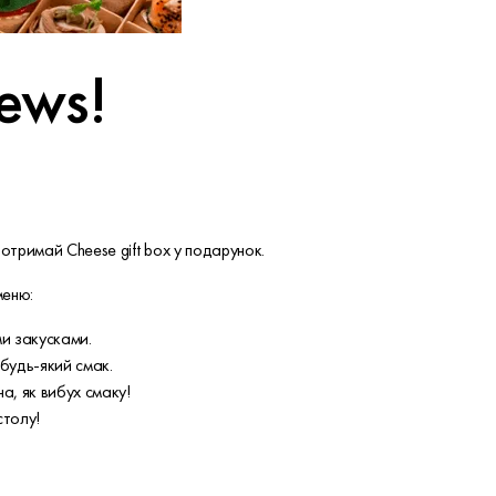
ews!
 отримай Cheese gift box у подарунок.
меню:
и закусками.
будь-який смак.
на, як вибух смаку!
столу!