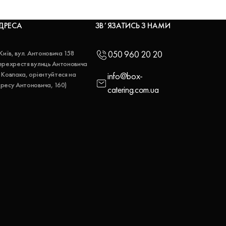
ДРЕСА
ЗВʼЯЗАТИСЬ З НАМИ
 Київ, вул. Антоновича 158
050 960 20 20
ерехрестя вулиць Антоновича
 Ковпака, орієнтуйтеся на
info@box-
ресу Антоновича, 160)
catering.com.ua