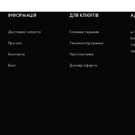
ІНФОРМАЦІЯ
ДЛЯ КЛІЄНТІВ
А
Доставка і оплата
Словник термінів
м.
(п
Про нас
Технічна підтримка
та
ад
Контакти
Часті питання
Блог
Договір оферти