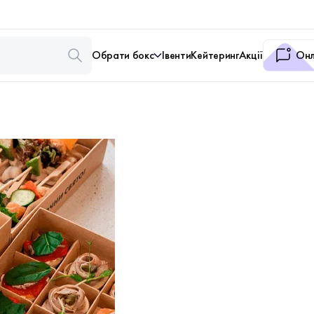
Обрати бокс
Івенти
Кейтеринг
Акції
Онл