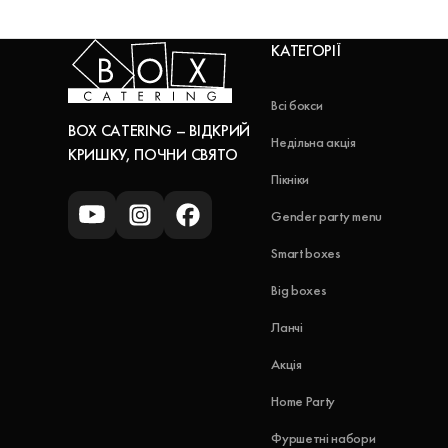
КАТЕГОРІЇ
Всі бокси
BOX CATERING – ВІДКРИЙ
Недільна акція
КРИШКУ, ПОЧНИ СВЯТО
Пікніки
Gender party menu
Smart boxes
Big boxes
Ланчі
Акція
Home Party
Фуршетні набори