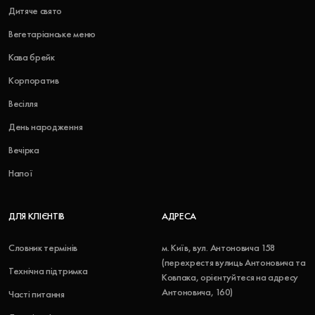
Дитяче свято
Вегетаріанське меню
Кава брейк
Корпоратив
Весілля
День народження
Вечірка
Напої
ДЛЯ КЛІЄНТІВ
АДРЕСА
Словник термінів
м. Київ, вул. Антоновича 158
(перехрестя вулиць Антоновича та
Технічна підтримка
Ковпака, орієнтуйтеся на адресу
Антоновича, 160)
Часті питання