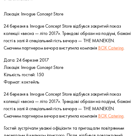
Локація: Invogue Concept Store
24 березня в Invogue Concept Store відбувся закритий показ
колекції «весна — літо 2017». Трендові образи на подіумі, бажані
гості в залі й спеціальний гість вечора — THE MANEKEN.
Смачним партнером вечора виступила компанія
BOX Catering
.
Дата: 24 березня 2017
Локація: Invogue Concept Store
Кількість гостей: 150
Формат: коктейль
24 березня в Invogue Concept Store відбувся закритий показ
колекції «весна — літо 2017». Трендові образи на подіумі, бажані
гості в залі й спеціальний гість вечора — THE MANEKEN.
Смачним партнером вечора виступила компанія
BOX Catering
.
Гостей зустрічали уважні офіціанти та пригощали повітряними
десертами й келихом ігристого. Після, відбувся довгожданий