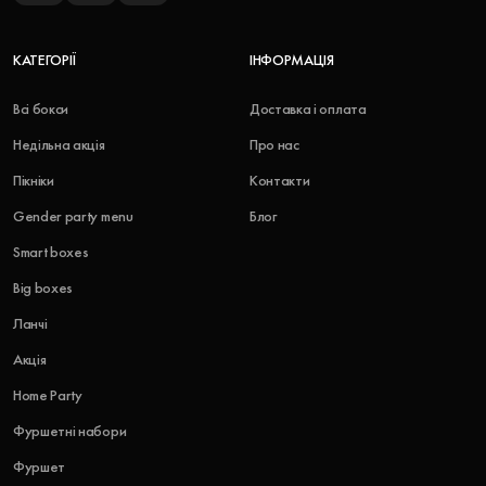
КАТЕГОРІЇ
ІНФОРМАЦІЯ
Всі бокси
Доставка і оплата
Недільна акція
Про нас
Пікніки
Контакти
Gender party menu
Блог
Smart boxes
Big boxes
Ланчі
Акція
Home Party
Фуршетні набори
Фуршет