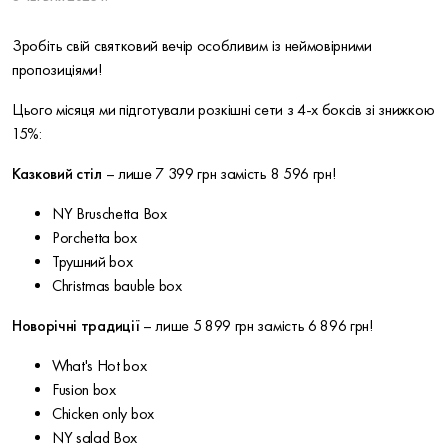
Зробіть свій святковий вечір особливим із неймовірними
пропозиціями!
Цього місяця ми підготували розкішні сети з 4-х боксів зі знижкою
15%:
Казковий стіл
– лише 7 399 грн замість 8 596 грн!
NY Bruschetta Box
Porchetta box
Трушний box
Christmas bauble box
Новорічні традиції
– лише 5 899 грн замість 6 896 грн!
What's Hot box
Fusion box
Chicken only box
NY salad Box