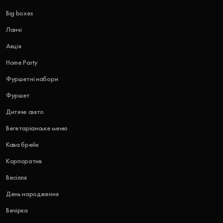
Big boxes
Ланчі
Акція
Home Party
Фуршетні набори
Фуршет
Дитяче свято
Вегетаріанське меню
Кава брейк
Корпоратив
Весілля
День народження
Вечірка