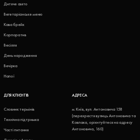
Дитяче свято
Вегетаріанське меню
Кава брейк
Корпоратив
Весілля
День народження
Вечірка
Напої
ДЛЯ КЛІЄНТІВ
АДРЕСА
Словник термінів
м. Київ, вул. Антоновича 158
(перехрестя вулиць Антоновича та
Технічна підтримка
Ковпака, орієнтуйтеся на адресу
Антоновича, 160)
Часті питання