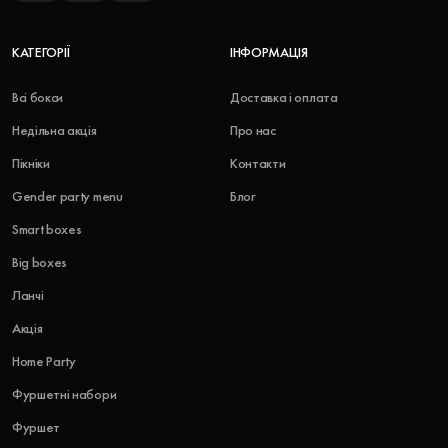
КАТЕГОРІЇ
ІНФОРМАЦІЯ
Всі бокси
Доставка і оплата
Недільна акція
Про нас
Пікніки
Контакти
Gender party menu
Блог
Smart boxes
Big boxes
Ланчі
Акція
Home Party
Фуршетні набори
Фуршет