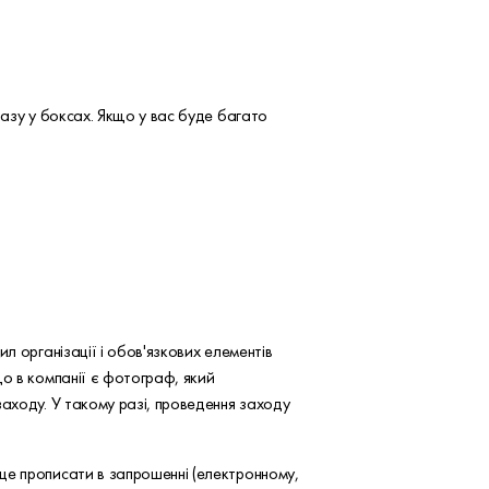
разу у боксах. Якщо у вас буде багато
л організації і обов'язкових елементів
що в компанії є фотограф, який
заходу. У такому разі, проведення заходу
це прописати в запрошенні (електронному,