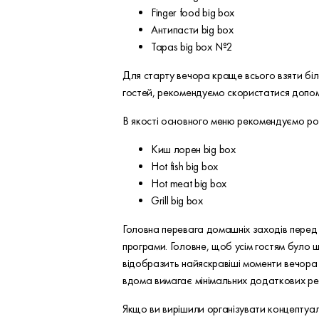
Finger food big box
Антипасти big box
Tapas big box №2
Для старту вечора краще всього взяти біле
гостей, рекомендуємо скористатися допом
В якості основного меню рекомендуємо роз
Киш лорен big box
Hot fish big box
Hot meat big box
Grill big box
Головна перевага домашніх заходів перед к
програми. Головне, щоб усім гостям було 
відобразить найяскравіші моменти вечора 
вдома вимагає мінімальних додаткових рес
Якщо ви вирішили організувати концептуал