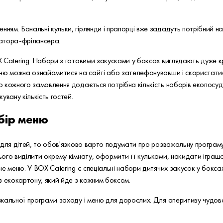
м. Банальні кульки, гірлянди і прапорці вже зададуть потрібний нас
ратора-фрілансера.
 Catering. Набори з готовими закусками у боксах виглядають дуже кр
меню можна ознайомитися на сайті або зателефонувавши і скористат
 кожного замовлення додається потрібна кількість наборів екопосуду
увану кількість гостей.
ибір меню
 для дітей, то обов'язково варто подумати про розважальну програму
го виділити окрему кімнату, оформити її кульками, накидати іграшок 
е меню. У BOX Catering є спеціальні набори дитячих закусок у боксах 
з екокартону, який йде з кожним боксом.
жальної програми заходу і меню для дорослих. Для аперитиву чудово 