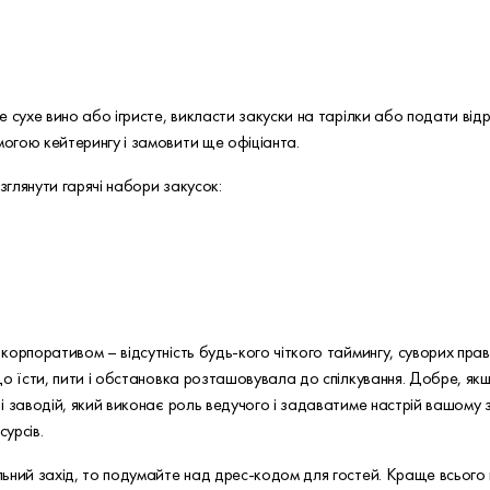
 сухе вино або ігристе, викласти закуски на тарілки або подати від
огою кейтерингу і замовити ще офіціанта.
глянути гарячі набори закусок:
орпоративом – відсутність будь-кого чіткого таймингу, суворих прави
що їсти, пити і обстановка розташовувала до спілкування. Добре, як
і заводій, який виконає роль ведучого і задаватиме настрій вашому 
урсів.
ьний захід, то подумайте над дрес-кодом для гостей. Краще всього 