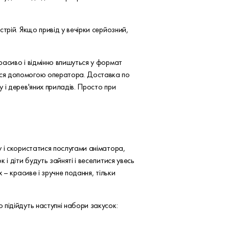
трій. Якщо привід у вечірки серйозний,
асиво і відмінно впишуться у формат
ися допомогою оператора. Доставка по
 і дерев'яних приладів. Просто при
 і скористатися послугами аніматора,
і діти будуть зайняті і веселитися увесь
– красиве і зручне подання, тільки
підійдуть наступні набори закусок: