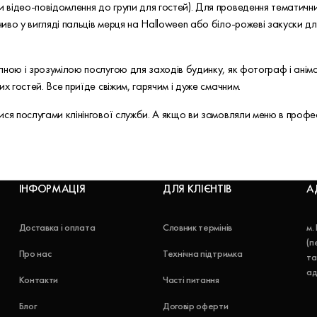
відео-повідомлення до групи для гостей). Для проведення тематични
иво у вигляді пальців мерця на Halloween або біло-рожеві закуски д
пною і зрозумілою послугою для заходів будинку, як фотограф і аніма
х гостей. Все приїде свіжим, гарячим і дуже смачним.
ся послугами клінінгової служби. А якщо ви замовляли меню в профес
ІНФОРМАЦІЯ
ДЛЯ КЛІЄНТІВ
А
Доставка і оплата
Словник термінів
м.
(п
Про нас
Технічна підтримка
та
ад
Контакти
Часті питання
Блог
Договір оферти