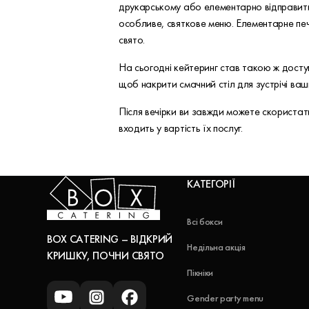
друкарському або елементарно відправити 
особливе, святкове меню. Елементарне печ
свято.
На сьогодні кейтеринг став такою ж досту
щоб накрити смачний стіл для зустрічі ваши
Після вечірки ви завжди можете скористати
входить у вартість їх послуг.
КАТЕГОРІЇ
Всі бокси
BOX CATERING – ВІДКРИЙ
Недільна акція
КРИШКУ, ПОЧНИ СВЯТО
Пікніки
Gender party menu