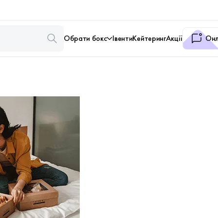
Обрати бокс
Івенти
Кейтеринг
Акції
Онл