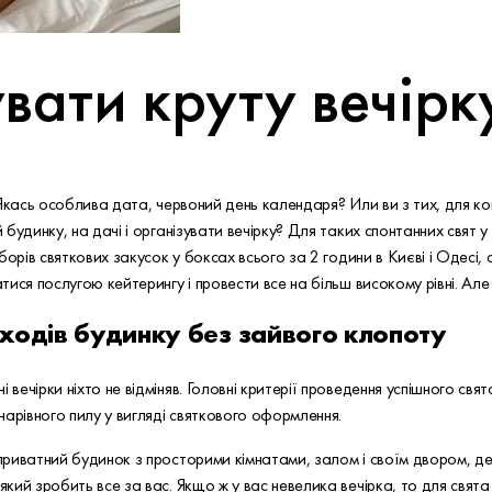
увати круту вечір
Якась особлива дата, червоний день календаря? Или ви з тих, для ког
удинку, на дачі і організувати вечірку? Для таких спонтанних свят у 
борів святкових закусок у боксах всього за 2 години в Києві і Одесі
ися послугою кейтерингу і провести все на більш високому рівні. Але
ходів будинку без зайвого клопоту
чірки ніхто не відміняв. Головні критерії проведення успішного свята д
чарівного пилу у вигляді святкового оформлення.
приватний будинок з просторими кімнатами, залом і своїм двором, д
ий зробить все за вас. Якщо ж у вас невелика вечірка, то для свята 