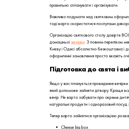
правильно спланувати і організувати.
Важливо подумати над святковим оформлення
тоді варто скористатися послугами деко
Організацію святкового столу довірте BOX
домашньої
вечірки
. З повним переліком 
Києву і Одесі абсолютно безкоштовна і до
оформленні замовлення просто вкажіть очік
Підготовка до свята і в
Якщо у вас планується проведення вечірки
який допоможе зайняти дітвору. Краще всьо
вечір. Не варто забувати про окреме дитяч
натуральні продукти і одноразовий посуд 
Тепер варто зайнятися організацією розва
Cheese big box