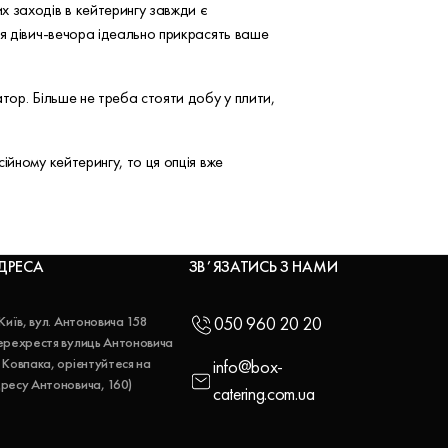
х заходів в кейтерингу завжди є
ля дівич-вечора ідеально прикрасять ваше
тор. Більше не треба стояти добу у плити,
ійному кейтерингу, то ця опція вже
ДРЕСА
ЗВʼЯЗАТИСЬ З НАМИ
 Київ, вул. Антоновича 158
050 960 20 20
ерехрестя вулиць Антоновича
 Ковпака, орієнтуйтеся на
info@box-
ресу Антоновича, 160)
catering.com.ua