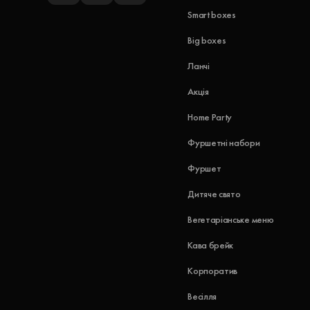
Smart boxes
Big boxes
Ланчі
Акція
Home Party
Фуршетні набори
Фуршет
Дитяче свято
Вегетаріанське меню
Кава брейк
Корпоратив
Весілля