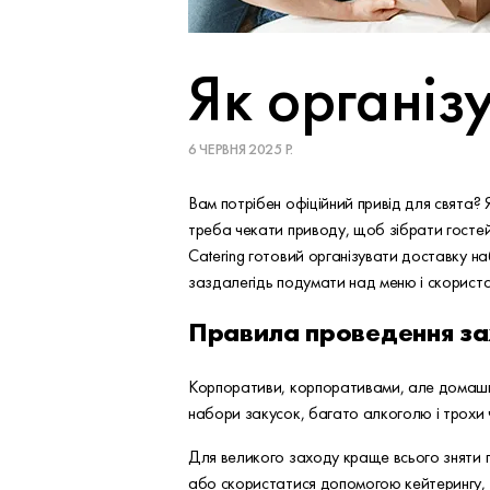
Як організ
6 ЧЕРВНЯ 2025 Р.
Вам потрібен офіційний привід для свята? 
треба чекати приводу, щоб зібрати гостей б
Catering готовий організувати доставку на
заздалегідь подумати над меню і скористат
Правила проведення за
Корпоративи, корпоративами, але домашні ве
набори закусок, багато алкоголю і трохи 
Для великого заходу краще всього зняти 
або скористатися допомогою кейтерингу, як