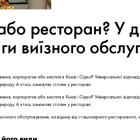
або ресторан? У 
ги виїзного обслу
ення, корпоратив або весілля в Києві і Одесі? Універсальної відповіді 
природу. А хтось замовляє столик у ресторані.
ення, корпоратив або весілля в Києві і Одесі? Універсальної відповіді 
природу. А хтось замовляє столик у ресторані.
 виїзного обслуговування, на відміну від стаціонарного ресторанного, є
 його види