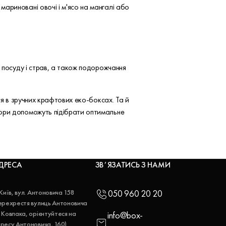
ариновані овочі і м'ясо на мангалі або
я посуду і страв, а також подорожчання
ся в зручних крафтових еко-боксах. Та й
тори допоможуть підібрати оптимальне
ДРЕСА
ЗВʼЯЗАТИСЬ З НАМИ
 Київ, вул. Антоновича 158
050 960 20 20
ерехрестя вулиць Антоновича
 Ковпака, орієнтуйтеся на
info@box-
ресу Антоновича, 160)