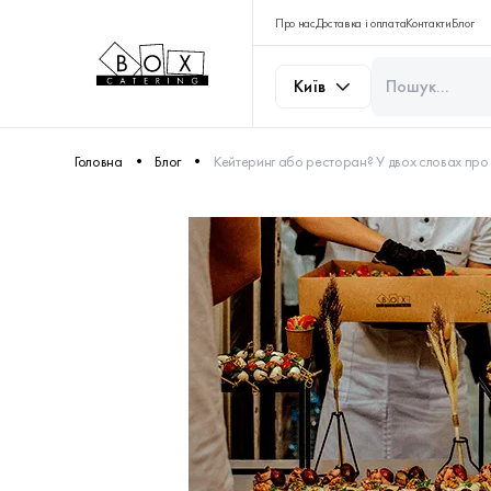
Про нас
Доставка і оплата
Контакти
Блог
Київ
Головна
Блог
Кейтеринг або ресторан? У двох словах про 