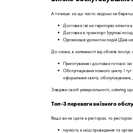
А точніше: за що часто свідомо не береть
Доставка їжі на територію клієнта в 
Доставка в транспорт (групові поїзд
Організація урочистих подій (Днів нар
До слова, в залежності від обсягів послуг, c
Приготування і доставка готової їжі
Обслуговування повного циклу. І тут 
оформлення свята, обслуговування, 
Завдяки своїй універсальності, catering з
Топ-3 переваги виїзного обсл
Якщо ви не їдете в ресторан, то ресторан
гнучкість в місці проведення та органі