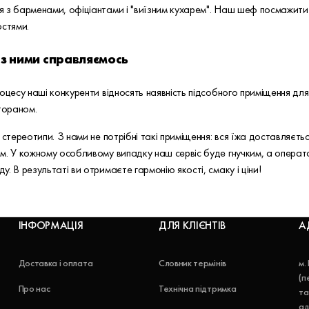
 з барменами, офіціантами і "виїзним кухарем". Наш шеф посмажити м
остями.
и з ними справляємось
оцесу наші конкуренти відносять наявність підсобного приміщення дл
стораном.
 стереотипи. З нами не потрібні такі приміщення: вся їжа доставляєть
ом. У кожному особливому випадку наш сервіс буде гнучким, а опера
. В результаті ви отримаєте гармонію якості, смаку і ціни!
ІНФОРМАЦІЯ
ДЛЯ КЛІЄНТІВ
А
Доставка і оплата
Словник термінів
м.
(п
Про нас
Технічна підтримка
та
ад