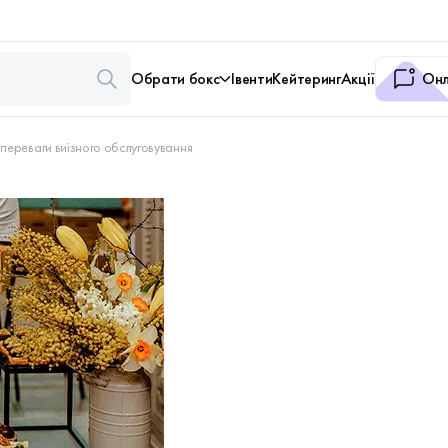
Обрати бокс
Івенти
Кейтеринг
Акції
Онл
переваги виїзного обслуговування