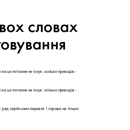
двох словах
говування
на це питання не існує: скільки приводів -
на це питання не існує: скільки приводів -
 ряд серйозних переваг. І справа не тільки