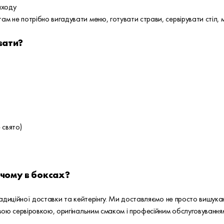
аходу
там не потрібно вигадувати меню, готувати страви, сервірувати стіл, 
вати?
 свято)
 чому в боксах?
адиційної доставки та кейтерінгу. Ми доставляємо не просто вишукан
вою сервіровкою, оригінальним смаком і професійним обслуговування