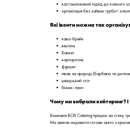
кастомізований підхід до кожного з
організація без зайвих турбот: клієн
Які івенти можна так організу
кава-брейк
весілля
банкет
корпоратив
фуршет
пікнік на природі (барбекю чи дитяче
шведський стіл
бізнес-ланч
Чому ми вибрали кейтеринг? І
Компанія BOX Catering працює на стику тр
Ми звикли надавати готове свято з краси