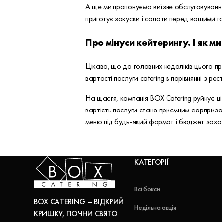
А ще ми пропонуємо виїзне обслуговування
приготує закуски і салати перед вашими г
Про мінуси кейтерингу. І як м
Цікаво, що до головних недоліків цього пр
вартості послуги catering в порівнянні з ре
На щастя, компанія BOX Catering руйнує ці
вартість послуги стане приємним сюрприз
меню під будь-який формат і бюджет заходу
КАТЕГОРІЇ
Всі бокси
BOX CATERING – ВІДКРИЙ
Недільна акція
КРИШКУ, ПОЧНИ СВЯТО