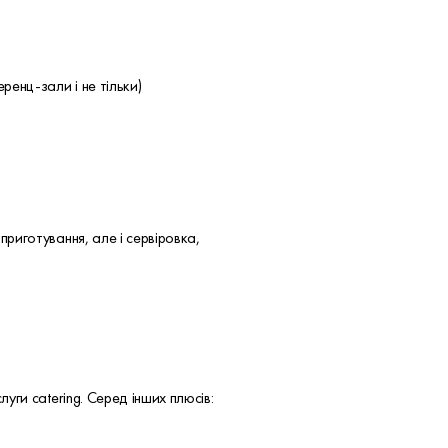
ренц-зали і не тільки)
приготування, але і сервіровка,
ги catering. Серед інших плюсів: