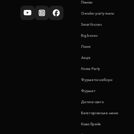
Пікніки
Gender party menu
Smart boxes
Big boxes
Ланчі
Акція
Home Party
Фуршетні набори
Фуршет
Дитяче свято
Вегетаріанське меню
Кава брейк