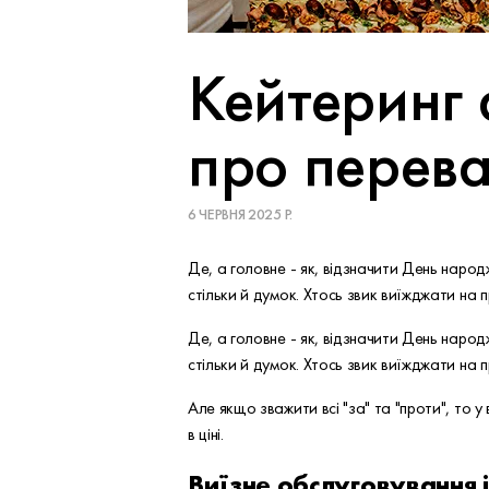
Кейтеринг 
про перева
6 ЧЕРВНЯ 2025 Р.
Де, а головне - як, відзначити День народж
стільки й думок. Хтось звик виїжджати на 
Де, а головне - як, відзначити День народж
стільки й думок. Хтось звик виїжджати на 
Але якщо зважити всі "за" та "проти", то у
в ціні.
Виїзне обслуговування і