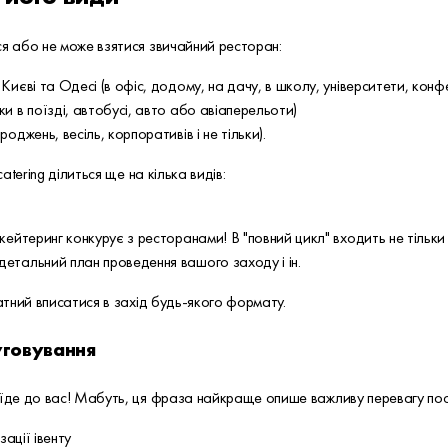
ся або не може взятися звичайний ресторан:
Києві та Одесі (в офіс, додому, на дачу, в школу, університети, конфе
ки в поїзді, автобусі, авто або авіаперельоти)
оджень, весіль, корпоративів і не тільки).
atering ділиться ще на кілька видів:
кейтеринг конкурує з ресторанами! В "повний цикл" входить не тільки 
детальний план проведення вашого заходу і ін.
датний вписатися в захід будь-якого формату.
уговування
 їде до вас! Мабуть, ця фраза найкраще опише важливу перевагу послу
зації івенту