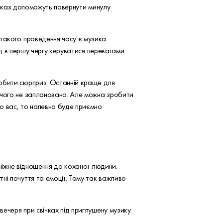
вічках допоможуть повернути минулу
такого проведення часу є музика.
лід в першу чергу керуватися перевагами
робити сюрприз. Останній краще для
ічого не заплановано. Але можна зробити
до вас, то напевно буде приємно
 ніжне відношення до коханої людини.
ні почуття та емоції. Тому так важливо
ечеря при свічках під приглушену музику.