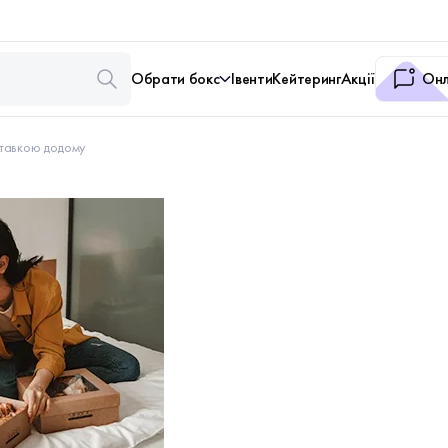
Обрати бокс
Івенти
Кейтеринг
Акції
Онл
оставкою додому