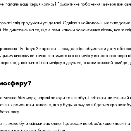
 якими палали ваші серця колись? Романтичне побачення і вечеря при с
рматі слід продумати усі деталі. Однією з найголовніших складових 
ї. Не дивлячись на те, що є певні канони романтичних пісень, все ж с
прошенню. Тут існує 2 варіанти — заздалегідь обумовити дату або з
 цьому випадку ви точно знатимете що на вечір у вашого партнера н
априклад, покличте її на вечірку з друзями, а коли коханий прийде 
тмосферу?
гулянка біля моря, чарівні заходи та незабутні світанки, це вчинки й
чення романтики, головне, що у будь-якому разі йдеться про незабут
обстановку.
ня може бути скільки завгодно. І це зовсім не обов'язково класична в
ювати в життя самі божевільні ідеї.