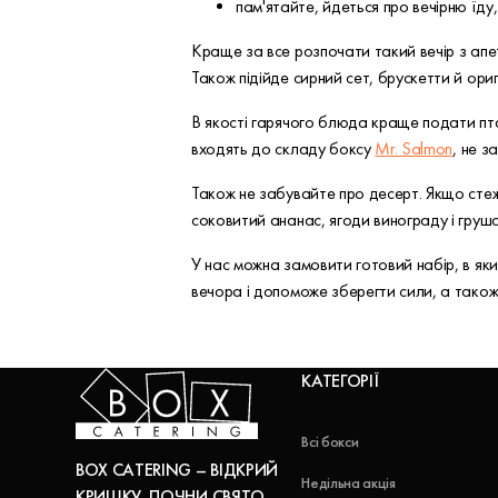
пам'ятайте, йдеться про вечірню їду
Краще за все розпочати такий вечір з апе
Також підійде сирний сет, брускетти й ориг
В якості гарячого блюда краще подати пт
входять до складу боксу
Mr. Salmon
, не з
Також не забувайте про десерт. Якщо стеж
соковитий ананас, ягоди винограду і груша
У нас можна замовити готовий набір, в яки
вечора і допоможе зберегти сили, а також 
КАТЕГОРІЇ
Всі бокси
BOX CATERING – ВІДКРИЙ
Недільна акція
КРИШКУ, ПОЧНИ СВЯТО