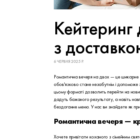
Кейтеринг 
з доставк
6 ЧЕРВНЯ 2025 Р.
Романтична вечеря на двох — це шикарне в
обов'язково стане незабутнім і допоможе з
цьому форматі дозволить перейти на новий
дадуть бажаного результату, а навіть навп
бездоганне меню. У нас ви знайдете як п
Романтична вечеря — к
Хочете привітати коханого з сімейним свя