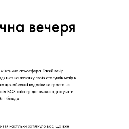
чна вечеря
 ж інтимна атмосфера. Такий вечір
яться на початку своїх стосунків вечір в
дже щонайменші недоліки не просто не
анія BOX catering допоможе підготувати
рибні блюда.
иття настільки затягнуло вас, що вже