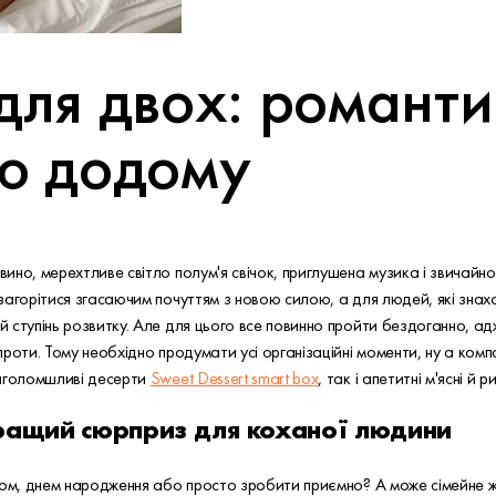
для двох: романти
ою додому
ино, мерехтливе світло полум'я свічок, приглушена музика і звичайно
агорітися згасаючим почуттям з новою силою, а для людей, які знаход
 ступінь розвитку. Але для цього все повинно пройти бездоганно, а
роти. Тому необхідно продумати усі організаційні моменти, ну а комп
риголомшливі десерти
Sweet Dessert smart box
, так і апетитні м'ясні й 
ращий сюрприз для коханої людини
том, днем народження або просто зробити приємно? А може сімейне ж