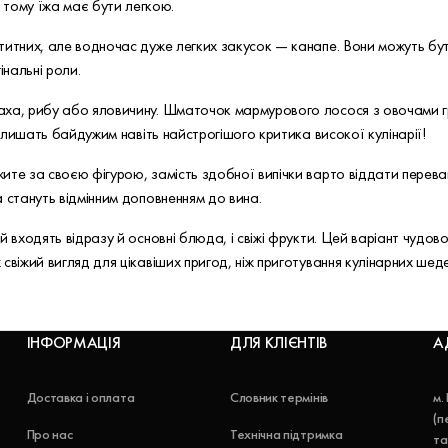
, тому їжа має бути легкою.
титних, але водночас дуже легких закусок — канапе. Вони можуть бут
інальні роли.
аха, рибу або яловичину. Шматочок мармурового лосося з овочами г
алишать байдужим навіть найстрогішого критика високої кулінарії!
ите за своєю фігурою, замість здобної випічки варто віддати перев
 стануть відмінним доповненням до вина.
й входять відразу й основні блюда, і свіжі фрукти. Цей варіант чуд
свіжий вигляд для цікавіших пригод, ніж приготування кулінарних шеде
ІНФОРМАЦІЯ
ДЛЯ КЛІЄНТІВ
А
Доставка і оплата
Словник термінів
м.
(п
Про нас
Технічна підтримка
та