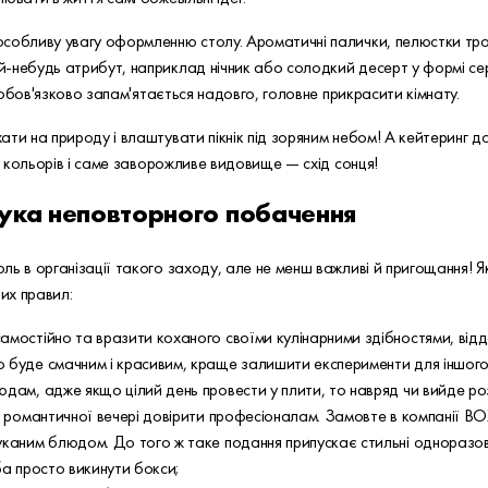
собливу увагу оформленню столу. Ароматичні палички, пелюстки троя
-небудь атрибут, наприклад нічник або солодкий десерт у формі серц
і обов'язково запам'ятається надовго, головне прикрасити кімнату.
ти на природу і влаштувати пікнік під зоряним небом! А кейтеринг до
ти кольорів і саме заворожливе видовище — схід сонця!
ука неповторного побачення
ль в організації такого заходу, але не менш важливі й пригощання! Я
их правил:
мостійно та вразити коханого своїми кулінарними здібностями, відд
 буде смачним і красивим, краще залишити експерименти для іншого
дам, адже якщо цілий день провести у плити, то навряд чи вийде роз
я романтичної вечері довірити професіоналам. Замовте в компанії BO
каним блюдом. До того ж таке подання припускає стильні одноразові
ба просто викинути бокси;