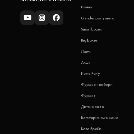
Пікніки
Gender party menu
Smart boxes
Big boxes
Ланчі
Акція
Home Party
Фуршетні набори
Фуршет
Дитяче свято
Вегетаріанське меню
Кава брейк