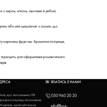
и з сиром, м'ясом, овочами й рибою.
риль або міні-шашличок з сьомги, що
агу корисним фруктам. Ароматна полуниця,
ово підходить для оформлення романтичного
врів.
ДРЕСА
ЗВʼЯЗАТИСЬ З НАМИ
 Київ, вул. Антоновича 158
050 960 20 20
ерехрестя вулиць Антоновича
 Ковпака, орієнтуйтеся на
info@box-