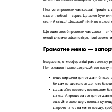
Плануєте провести час вдома? Приділіть о
символ любові — серце. Це може бути який
столи й стільці! Домашній пікнік на підлоз
Ще один спосіб провести час удвох — виїха
емоції викличе свіже повітря, ніжні арома
Грамотне меню — запор
Безумовно, атмосфера відіграє важливу ро
При складанні меню дотримуйтеся наступн
якщо вирішили приготувати блюда са
би вам не здавалося що нове блюдо
віддавайте перевагу нескладним блю
вигляд. А краще за все приготуванн
здивуйте свою другу половинку вишу
витрачати час на миття посуду, тре