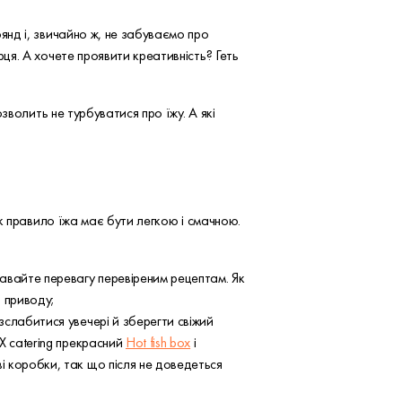
нд і, звичайно ж, не забуваємо про
я. А хочете проявити креативність? Геть
зволить не турбуватися про їжу. А які
к правило їжа має бути легкою і смачною.
авайте перевагу перевіреним рецептам. Як
 приводу;
слабитися увечері й зберегти свіжий
X catering прекрасний
Hot fish box
і
 коробки, так що після не доведеться