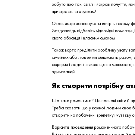
забуто про такі світлі і яскраві почуття,
пристрасть стосункам!
Отже, якщо запланували вечір в такому фо
Заздалегідь підберіть відповідні композиці
свого обранця і власним смаком.
Також варто приділити особливу увагу за
сімейних або людей які мешкають разом, в
сюрприз і людині з якою ще не мешкаєте, н
здивований.
Як створити потрібну а
Що таке романтика? Це польові квіти й про
Треба сказати що у кожної людини своє ба
створити на побаченні трепетну і чуттєву 
Варіантів проведення романтичного побачен
Ви сміливо можете експериментувати й утіл