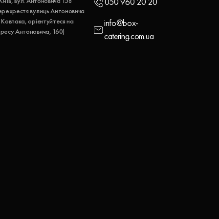
 Київ, вул. Антоновича 158
050 960 20 20
ерехрестя вулиць Антоновича
 Ковпака, орієнтуйтеся на
info@box-
ресу Антоновича, 160)
catering.com.ua