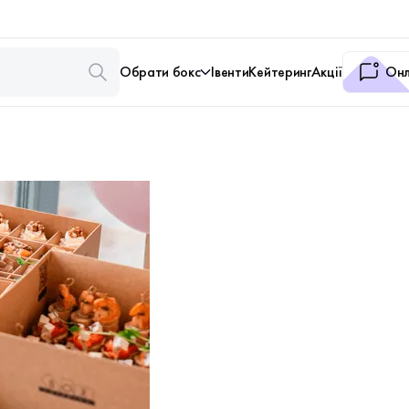
Обрати бокс
Івенти
Кейтеринг
Акції
Онл