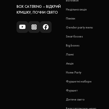
Всі бокси
BOX CATERING – ВІДКРИЙ
Недільна акція
КРИШКУ, ПОЧНИ СВЯТО
Пікніки
Gender party menu
Smart boxes
Big boxes
Ланчі
Акція
Home Party
Фуршетні набори
Фуршет
Дитяче свято
Вегетаріанське меню