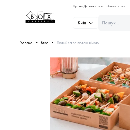
Про нас
Доставка і оплата
Контакти
Блог
Київ
Головна
Блог
Лютий set за лютою ціною