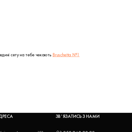
редині сету на тебе чекають
Bruschetta №1
ДРЕСА
ЗВʼЯЗАТИСЬ З НАМИ