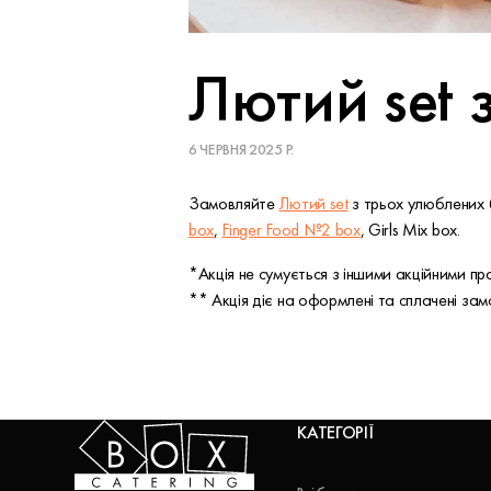
Лютий set 
6 ЧЕРВНЯ 2025 Р.
Замовляйте
Лютий set
з трьох улюблених б
box
,
Finger Food №2 box
,
Girls Mix box
.
*Акція не сумується з іншими акційними пр
** Акція діє на оформлені та сплачені за
КАТЕГОРІЇ