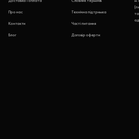
Доставка і оплата
Словник термінів
м.
(п
Про нас
Технічна підтримка
та
ад
Контакти
Часті питання
Блог
Договір оферти