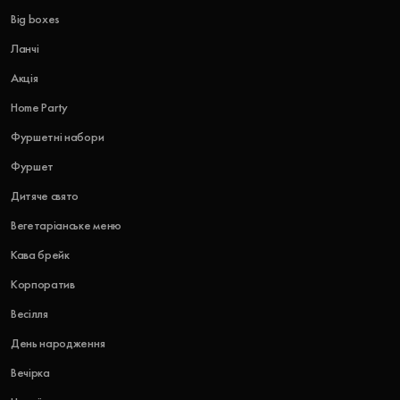
Big boxes
Ланчі
Акція
Home Party
Фуршетні набори
Фуршет
Дитяче свято
Вегетаріанське меню
Кава брейк
Корпоратив
Весілля
День народження
Вечірка