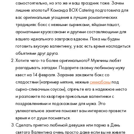
самостоятельно, но это же и ваш праздник тоже. Зачем
лишние хлопоты? Команда BOX Catering подготовила для
вас оригинальные угощения в лучших романтических
традициях: бокс с нежными сырниками, яйцами пашот,
ароматными круассанами и другими составляющими для
вашего идеального завтрака вдвоем. Пока мы будем
готовить вкусную валентинку, у вас есть время насладиться
объятиями друг друга.
Хотите чего-то более оригинального? Мужчины любят
разгадывать загадки. Подарите своему любимому мужу
квест на 14 февраля. Заранее закажите бокс со
сладостями (например мягкие, нежные
синнабоны
под
сырно-сливочным соусом), спрячьте его в надежное место
и разложите по квартире прикольные валентинки с
поздравлениями и подсказками для мужа. Это
увлекательное занятие поможет вам интересно провести
время и от души посмеяться.
Сделать приятно любимой девушке или парню в День
святого Валентина очень просто даже если вы не живете