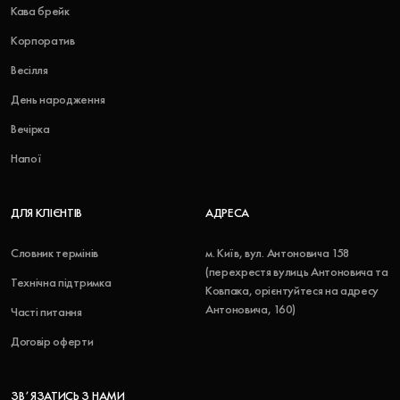
Кава брейк
Корпоратив
Весілля
День народження
Вечірка
Напої
ДЛЯ КЛІЄНТІВ
АДРЕСА
Словник термінів
м. Київ, вул. Антоновича 158
(перехрестя вулиць Антоновича та
Технічна підтримка
Ковпака, орієнтуйтеся на адресу
Антоновича, 160)
Часті питання
Договір оферти
ЗВʼЯЗАТИСЬ З НАМИ