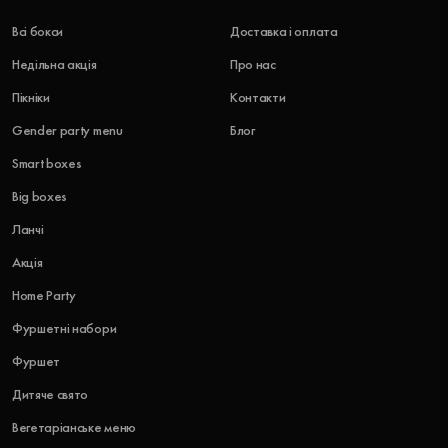
Всі бокси
Доставка і оплата
Недільна акція
Про нас
Пікніки
Контакти
Gender party menu
Блог
Smart boxes
Big boxes
Ланчі
Акція
Home Party
Фуршетні набори
Фуршет
Дитяче свято
Вегетаріанське меню