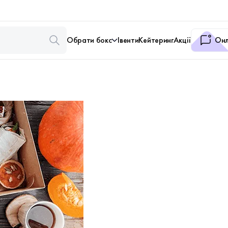
Обрати бокс
Івенти
Кейтеринг
Акції
Онл