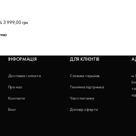
5% 3 999,00 грн
ючно
ІНФОРМАЦІЯ
ДЛЯ КЛІЄНТІВ
А
Доставка і оплата
Словник термінів
м.
(п
Про нас
Технічна підтримка
та
ад
Контакти
Часті питання
Блог
Договір оферти