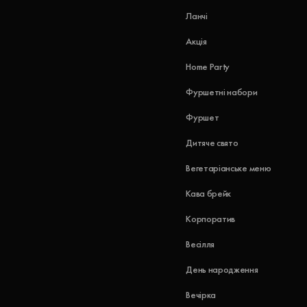
Ланчі
Акція
Home Party
Фуршетні набори
Фуршет
Дитяче свято
Вегетаріанське меню
Кава брейк
Корпоратив
Весілля
День народження
Вечірка