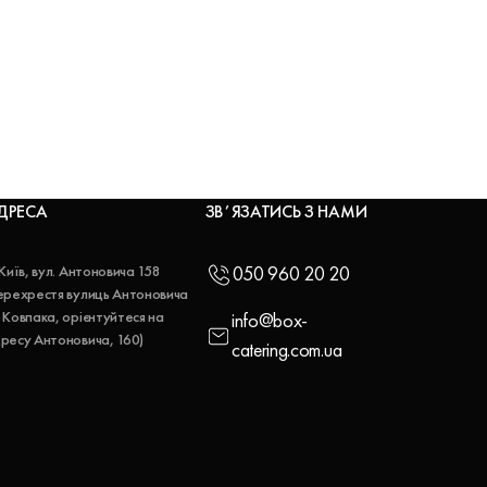
ДРЕСА
ЗВʼЯЗАТИСЬ З НАМИ
 Київ, вул. Антоновича 158
050 960 20 20
ерехрестя вулиць Антоновича
 Ковпака, орієнтуйтеся на
info@box-
ресу Антоновича, 160)
catering.com.ua