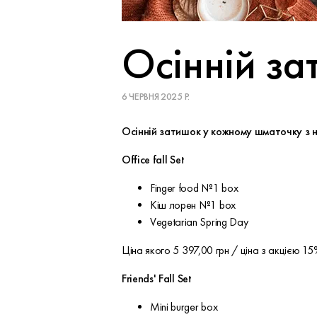
Осінній за
6 ЧЕРВНЯ 2025 Р.
Осінній затишок у кожному шматочку з
Office fall Set
Finger food №1 box
Кіш лорен №1 box
Vegetarian Spring Day
Ціна якого 5 397,00 грн / ціна з акцією 1
Friends' Fall Set
Mini burger box