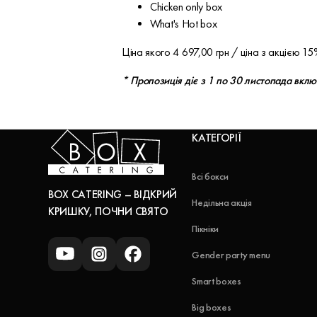
Chicken only box
What's Hot box
Ціна якого 4 697,00 грн / ціна з акцією 1
* Пропозиція діє з 1 по 30 листопада вкл
КАТЕГОРІЇ
Всі бокси
BOX CATERING – ВІДКРИЙ
Недільна акція
КРИШКУ, ПОЧНИ СВЯТО
Пікніки
Gender party menu
Smart boxes
Big boxes